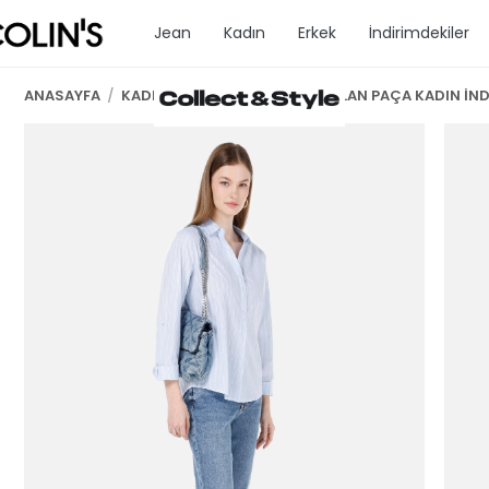
Jean
Kadın
Erkek
İndirimdekiler
ANASAYFA
/
KADIN GİYİM
/
MOM FİT DARALAN PAÇA KADIN İN