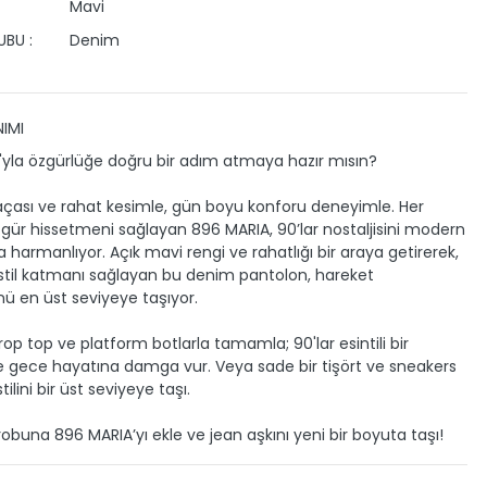
Mavi
BU :
Denim
IMI
yla özgürlüğe doğru bir adım atmaya hazır mısın?
çası ve rahat kesimle, gün boyu konforu deneyimle. Her
ür hissetmeni sağlayan 896 MARIA, 90’lar nostaljisini modern
a harmanlıyor. Açık mavi rengi ve rahatlığı bir araya getirerek,
stil katmanı sağlayan bu denim pantolon, hareket
ü en üst seviyeye taşıyor.
rop top ve platform botlarla tamamla; 90'lar esintili bir
 gece hayatına damga vur. Veya sade bir tişört ve sneakers
tilini bir üst seviyeye taşı.
robuna 896 MARIA’yı ekle ve jean aşkını yeni bir boyuta taşı!