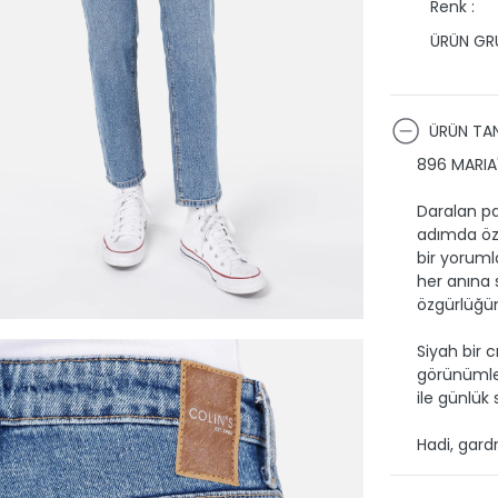
Renk :
ÜRÜN GRU
ÜRÜN TAN
896 MARIA'
Daralan pa
adımda özg
bir yoruml
her anına 
özgürlüğün
Siyah bir c
görünümle
ile günlük s
Hadi, gard