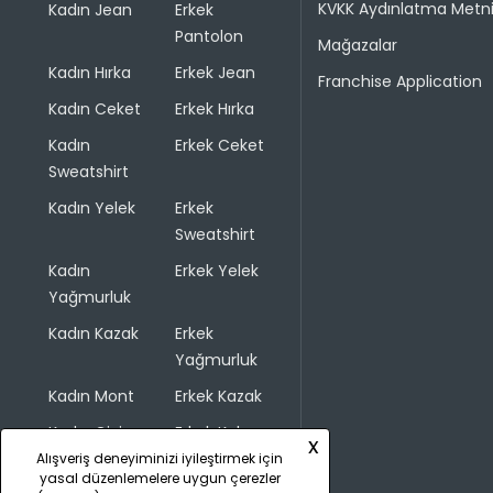
KVKK Aydınlatma Metn
Kadın Jean
Erkek
Pantolon
Mağazalar
Kadın Hırka
Erkek Jean
Franchise Application
Kadın Ceket
Erkek Hırka
Kadın
Erkek Ceket
Sweatshirt
Kadın Yelek
Erkek
Sweatshirt
Kadın
Erkek Yelek
Yağmurluk
Kadın Kazak
Erkek
Yağmurluk
Kadın Mont
Erkek Kazak
Kadın Giyim
Erkek Kaban
x
Alışveriş deneyiminizi iyileştirmek için
yasal düzenlemelere uygun çerezler