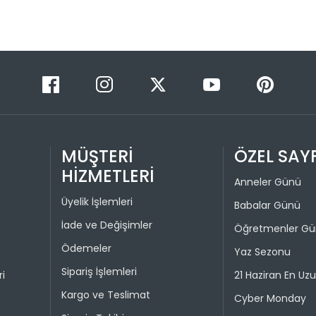
Taksit 
1
2
3
MÜŞTERİ
ÖZEL SAY
4
HİZMETLERİ
Anneler Günü
Üyelik İşlemleri
Babalar Günü
İade ve Değişimler
Öğretmenler G
Ödemeler
Yaz Sezonu
Sipariş İşlemleri
ri
21 Haziran En Uz
Kargo ve Teslimat
Cyber Monday