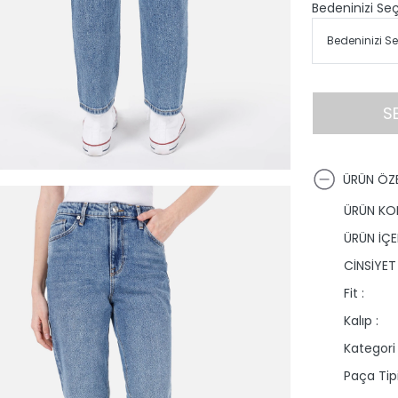
Bedeninizi Seç
S
ÜRÜN ÖZE
ÜRÜN KO
ÜRÜN İÇER
CİNSİYET 
Fit :
Kalıp :
Kategori 
Paça Tipi