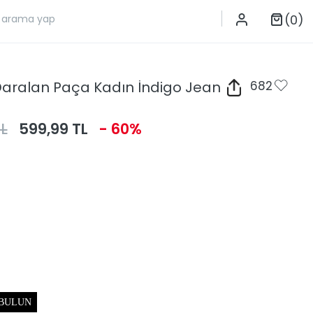
(0)
Daralan Paça Kadın İndigo Jean
682
L
599,99 TL
- 60%
 BULUN