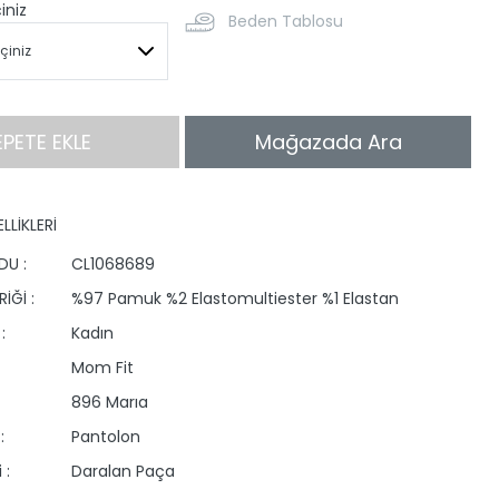
iniz
Beden Tablosu
EPETE EKLE
Mağazada Ara
LLİKLERİ
DU :
CL1068689
İĞİ :
%97 Pamuk %2 Elastomultiester %1 Elastan
:
Kadın
Mom Fit
896 Marıa
:
Pantolon
 :
Daralan Paça