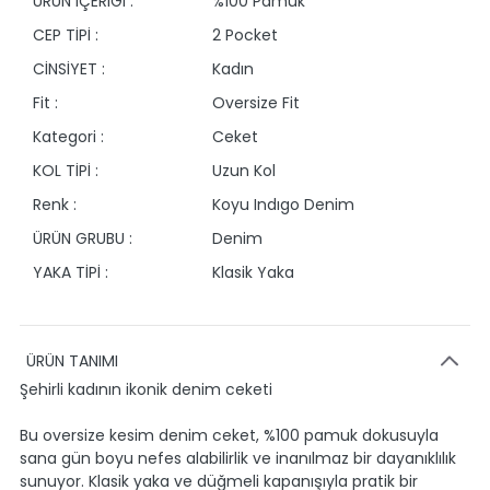
ÜRÜN İÇERİĞİ :
%100 Pamuk
CEP TİPİ :
2 Pocket
CİNSİYET :
Kadın
Fit :
Oversize Fit
Kategori :
Ceket
KOL TİPİ :
Uzun Kol
Renk :
Koyu Indıgo Denim
ÜRÜN GRUBU :
Denim
YAKA TİPİ :
Klasik Yaka
ÜRÜN TANIMI
Şehirli kadının ikonik denim ceketi
Bu oversize kesim denim ceket, %100 pamuk dokusuyla
sana gün boyu nefes alabilirlik ve inanılmaz bir dayanıklılık
sunuyor. Klasik yaka ve düğmeli kapanışıyla pratik bir