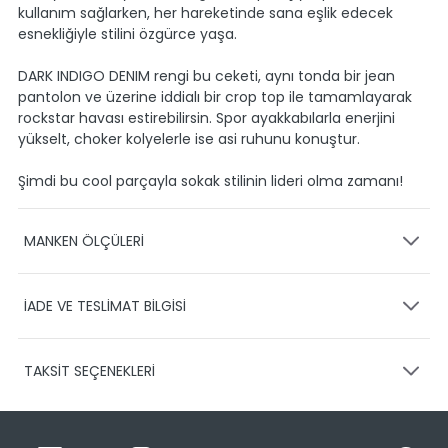
kullanım sağlarken, her hareketinde sana eşlik edecek
esnekliğiyle stilini özgürce yaşa.
DARK INDIGO DENIM rengi bu ceketi, aynı tonda bir jean
pantolon ve üzerine iddialı bir crop top ile tamamlayarak
rockstar havası estirebilirsin. Spor ayakkabılarla enerjini
yükselt, choker kolyelerle ise asi ruhunu konuştur.
Şimdi bu cool parçayla sokak stilinin lideri olma zamanı!
MANKEN ÖLÇÜLERİ
Model Bel:60
Model Gögüs:81
İADE VE TESLİMAT BİLGİSİ
KARGO VE TESLİMAT
Model Boy:175
Model Kalça:90
TAKSİT SEÇENEKLERİ
Ürünlerinizin gönderimini anlaşmalı olduğumuz PTT,
HEPSİJET ve BOVO firmaları ile yapmaktayız.
Siparişleriniz
Ürün Bedeni:S-M
1-3 iş günü içerisinde kargoya teslim edilir.
Ürün Boyu: