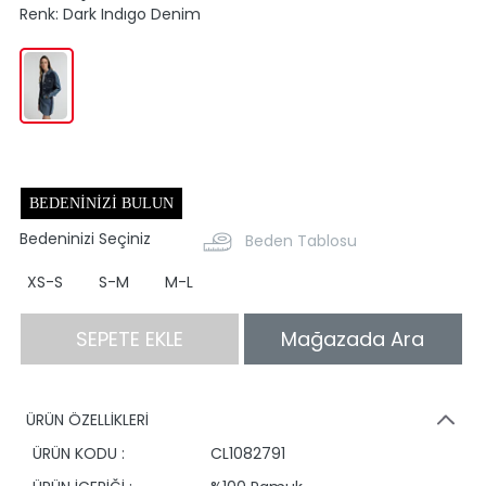
Renk:
Dark Indıgo Denim
BEDENINIZI BULUN
Bedeninizi Seçiniz
Beden Tablosu
XS-S
S-M
M-L
SEPETE EKLE
Mağazada Ara
ÜRÜN ÖZELLİKLERİ
ÜRÜN KODU :
CL1082791