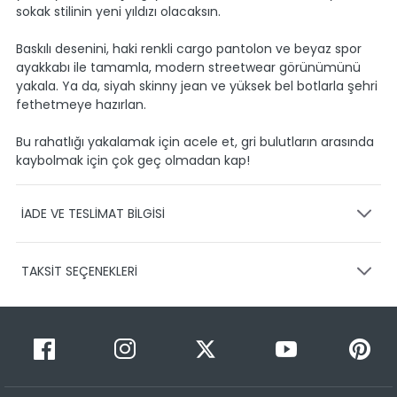
sokak stilinin yeni yıldızı olacaksın.
Baskılı desenini, haki renkli cargo pantolon ve beyaz spor
ayakkabı ile tamamla, modern streetwear görünümünü
yakala. Ya da, siyah skinny jean ve yüksek bel botlarla şehri
fethetmeye hazırlan.
Bu rahatlığı yakalamak için acele et, gri bulutların arasında
kaybolmak için çok geç olmadan kap!
İADE VE TESLİMAT BİLGİSİ
KARGO VE TESLİMAT
TAKSİT SEÇENEKLERİ
Ürünlerinizin gönderimini anlaşmalı olduğumuz PTT,
HEPSİJET ve BOVO firmaları ile yapmaktayız.
Siparişleriniz
1-3 iş günü içerisinde kargoya teslim edilir.
Taksit Sayısı
Taksit Miktarı
Taksitli Tutar
Siparişimin kargo takibini nasıl yapabilirim?
Toplam
1
399,99 TL
Üye girişi yaptıktan sonra, sitemizde yer alan
399,99 TL