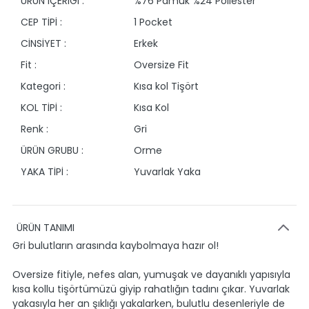
ÜRÜN İÇERİĞİ :
%76 Pamuk %24 Poliester
CEP TİPİ :
1 Pocket
CİNSİYET :
Erkek
Fit :
Oversize Fit
Kategori :
Kısa kol Tişört
KOL TİPİ :
Kısa Kol
Renk :
Gri
ÜRÜN GRUBU :
Orme
YAKA TİPİ :
Yuvarlak Yaka
ÜRÜN TANIMI
Gri bulutların arasında kaybolmaya hazır ol!
Oversize fitiyle, nefes alan, yumuşak ve dayanıklı yapısıyla
kısa kollu tişörtümüzü giyip rahatlığın tadını çıkar. Yuvarlak
yakasıyla her an şıklığı yakalarken, bulutlu desenleriyle de