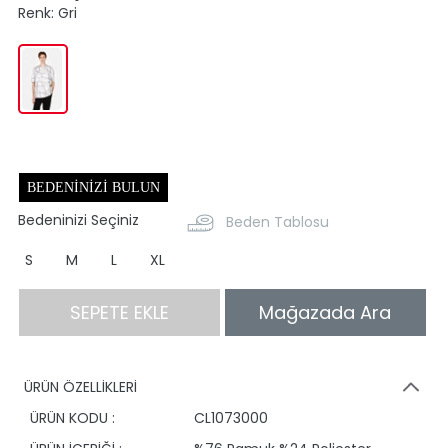
Renk:
Gri
BEDENINIZI BULUN
Bedeninizi Seçiniz
Beden Tablosu
S
M
L
XL
SEPETE EKLE
Mağazada Ara
ÜRÜN ÖZELLİKLERİ
ÜRÜN KODU :
CL1073000