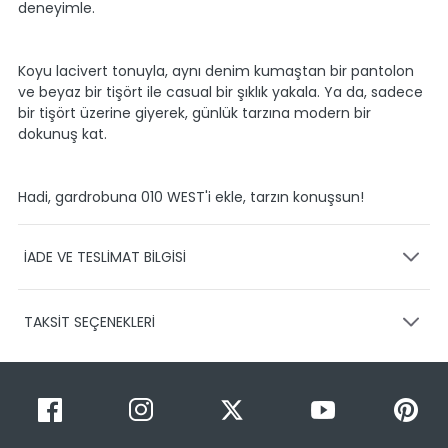
deneyimle.
Koyu lacivert tonuyla, aynı denim kumaştan bir pantolon
ve beyaz bir tişört ile casual bir şıklık yakala. Ya da, sadece
bir tişört üzerine giyerek, günlük tarzına modern bir
dokunuş kat.
Hadi, gardrobuna 010 WEST'i ekle, tarzın konuşsun!
İADE VE TESLİMAT BİLGİSİ
KARGO VE TESLİMAT
TAKSİT SEÇENEKLERİ
Ürünlerinizin gönderimini anlaşmalı olduğumuz PTT,
HEPSİJET ve BOVO firmaları ile yapmaktayız.
Siparişleriniz
1-3 iş günü içerisinde kargoya teslim edilir.
Taksit Sayısı
Taksit Miktarı
Taksitli Tutar
Siparişimin kargo takibini nasıl yapabilirim?
Toplam
1
799,99 TL
Üye girişi yaptıktan sonra, sitemizde yer alan