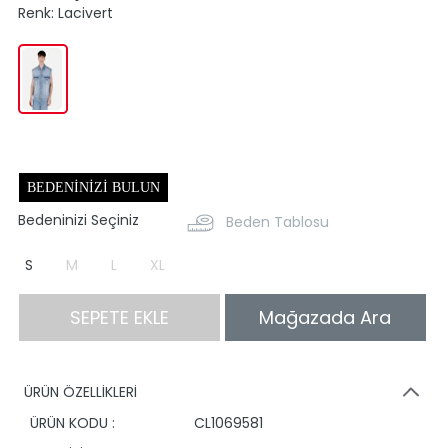
Renk:
Lacivert
BEDENINIZI BULUN
Bedeninizi Seçiniz
Beden Tablosu
S
M
L
XL
SEPETE EKLE
Mağazada Ara
ÜRÜN ÖZELLİKLERİ
ÜRÜN KODU :
CL1069581