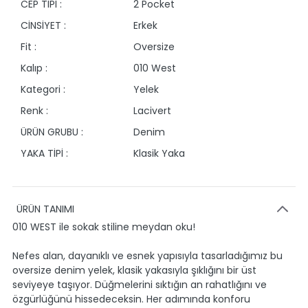
CEP TİPİ :
2 Pocket
CİNSİYET :
Erkek
Fit :
Oversize
Kalıp :
010 West
Kategori :
Yelek
Renk :
Lacivert
ÜRÜN GRUBU :
Denim
YAKA TİPİ :
Klasik Yaka
ÜRÜN TANIMI
010 WEST ile sokak stiline meydan oku!
Nefes alan, dayanıklı ve esnek yapısıyla tasarladığımız bu
oversize denim yelek, klasik yakasıyla şıklığını bir üst
seviyeye taşıyor. Düğmelerini sıktığın an rahatlığını ve
özgürlüğünü hissedeceksin. Her adımında konforu