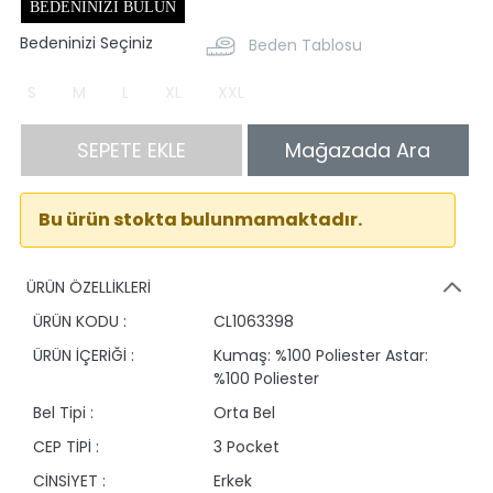
BEDENINIZI BULUN
Bedeninizi Seçiniz
Beden Tablosu
S
M
L
XL
XXL
SEPETE EKLE
Mağazada Ara
Bu ürün stokta bulunmamaktadır.
ÜRÜN ÖZELLİKLERİ
ÜRÜN KODU :
CL1063398
ÜRÜN İÇERİĞİ :
Kumaş: %100 Poliester Astar:
%100 Poliester
Bel Tipi :
Orta Bel
CEP TİPİ :
3 Pocket
CİNSİYET :
Erkek