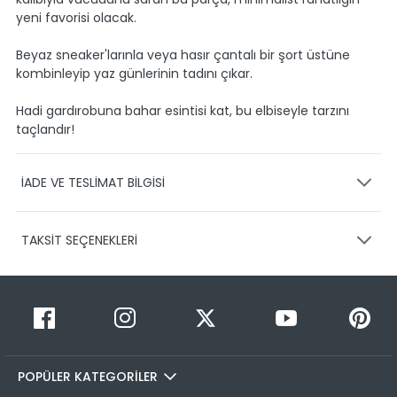
yeni favorisi olacak.
Beyaz sneaker'larınla veya hasır çantalı bir şort üstüne
kombinleyip yaz günlerinin tadını çıkar.
Hadi gardırobuna bahar esintisi kat, bu elbiseyle tarzını
taçlandır!
İADE VE TESLİMAT BİLGİSİ
KARGO VE TESLİMAT
TAKSİT SEÇENEKLERİ
Ürünlerinizin gönderimini anlaşmalı olduğumuz PTT,
HEPSİJET ve BOVO firmaları ile yapmaktayız.
Siparişleriniz
1-3 iş günü içerisinde kargoya teslim edilir.
Taksit Sayısı
Taksit Miktarı
Taksitli Tutar
Siparişimin kargo takibini nasıl yapabilirim?
Toplam
1
299,99 TL
Üye girişi yaptıktan sonra, sitemizde yer alan
299,99 TL
Hesabım/Siparişlerim paneli üzerinden ilgili siparişinize ait
POPÜLER KATEGORİLER
2
299,99 TL
150,00 TL
tüm gönderim detaylarını görüntüleyebilir ve sayfa