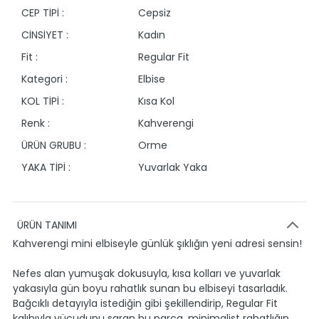
CEP TİPİ :
Cepsiz
CİNSİYET :
Kadın
Fit :
Regular Fit
Kategori :
Elbise
KOL TİPİ :
Kısa Kol
Renk :
Kahverengi
ÜRÜN GRUBU :
Orme
YAKA TİPİ :
Yuvarlak Yaka
ÜRÜN TANIMI
Kahverengi mini elbiseyle günlük şıklığın yeni adresi sensin!
Nefes alan yumuşak dokusuyla, kısa kolları ve yuvarlak
yakasıyla gün boyu rahatlık sunan bu elbiseyi tasarladık.
Bağcıklı detayıyla istediğin gibi şekillendirip, Regular Fit
kalıbıyla vücudunu saran bu parça, minimalist rahatlığın