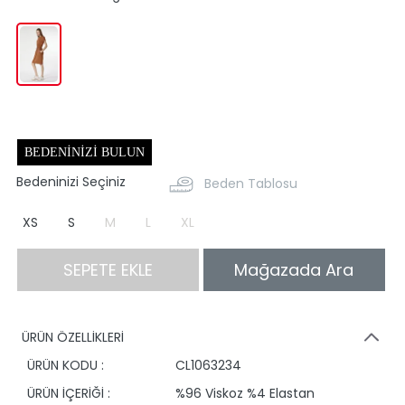
BEDENINIZI BULUN
Bedeninizi Seçiniz
Beden Tablosu
XS
S
M
L
XL
SEPETE EKLE
Mağazada Ara
ÜRÜN ÖZELLİKLERİ
ÜRÜN KODU :
CL1063234
ÜRÜN İÇERİĞİ :
%96 Viskoz %4 Elastan