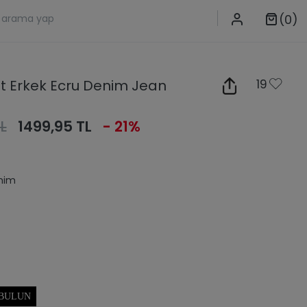
(0)
it Erkek Ecru Denim Jean
19
L
1499,95 TL
- 21%
nim
 BULUN