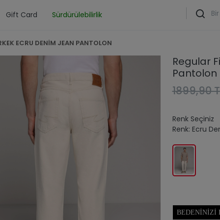
Gift Card
Sürdürülebilirlik
ERKEK ECRU DENİM JEAN PANTOLON
Regular F
Pantolon
1899,90 T
Renk Seçiniz
Renk:
Ecru De
BEDENINIZI