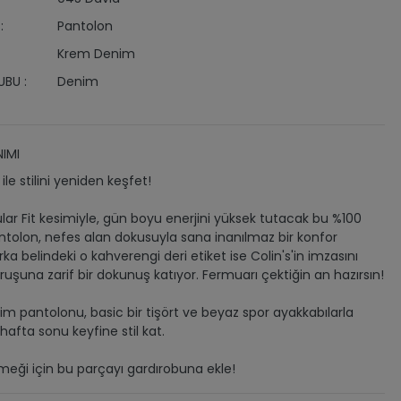
:
Pantolon
Krem Denim
BU :
Denim
IMI
le stilini yeniden keşfet!
ular Fit kesimiyle, gün boyu enerjini yüksek tutacak bu %100
olon, nefes alan dokusuyla sana inanılmaz bir konfor
ka belindeki o kahverengi deri etiket ise Colin's'in imzasını
uruşuna zarif bir dokunuş katıyor. Fermuarı çektiğin an hazırsın!
im pantolonu, basic bir tişört ve beyaz spor ayakkabılarla
afta sonu keyfine stil kat.
ği için bu parçayı gardırobuna ekle!