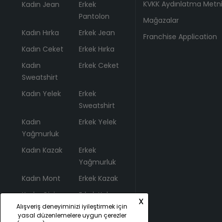
KVKK Aydınlatma Metn
Kadın Jean
Erkek
Pantolon
Mağazalar
Kadın Hırka
Erkek Jean
Franchise Application
Kadın Ceket
Erkek Hırka
Kadın
Erkek Ceket
Sweatshirt
Kadın Yelek
Erkek
Sweatshirt
Kadın
Erkek Yelek
Yağmurluk
Kadın Kazak
Erkek
Yağmurluk
Kadın Mont
Erkek Kazak
Kadın Giyim
Erkek Kaban
x
Alışveriş deneyiminizi iyileştirmek için
yasal düzenlemelere uygun çerezler