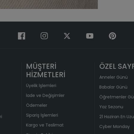
2
Taksit 
1
2
3
MÜŞTERİ
ÖZEL SAY
4
HİZMETLERİ
Anneler Günü
Üyelik İşlemleri
Babalar Günü
İade ve Değişimler
Öğretmenler G
Ödemeler
Yaz Sezonu
Sipariş İşlemleri
ri
21 Haziran En Uz
Kargo ve Teslimat
Cyber Monday