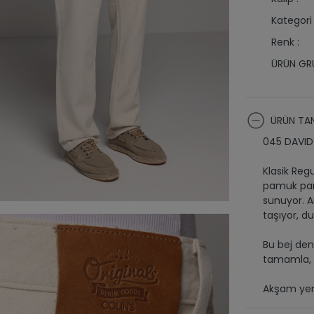
Kategori 
Renk :
ÜRÜN GRU
ÜRÜN TAN
045 DAVID i
Klasik Reg
pamuk pant
sunuyor. Ar
taşıyor, d
Bu bej den
tamamla, h
Akşam yeme