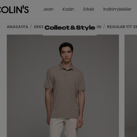
Jean
Kadın
Erkek
İndirimdekiler
ANASAYFA
/
ERKEK GİYİM
/
ERKEK PANTOLON
/
REGULAR FİT 