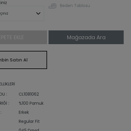
iniz
Beden Tablosu
EPETE EKLE
Mağazada Ara
bin Satın Al
LLİKLERİ
DU :
CL1081062
İĞİ :
%100 Pamuk
:
Erkek
Regular Fit
045 Davıd