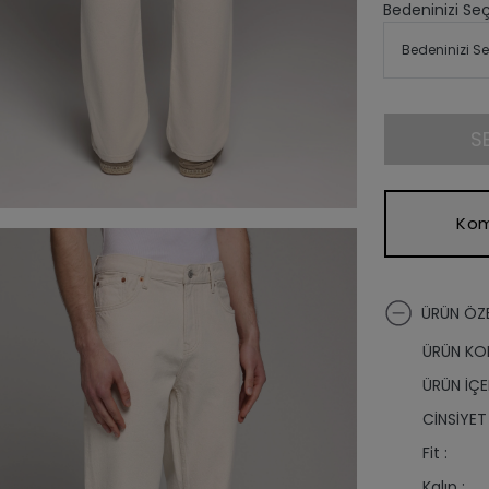
Bedeninizi Seç
S
Kom
ÜRÜN ÖZE
ÜRÜN KO
ÜRÜN İÇER
CİNSİYET 
Fit :
Kalıp :