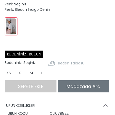
Renk Seçiniz
Renk:
Bleach Indıgo Denim
BEDENINIZI BULUN
Bedeninizi Seçiniz
Beden Tablosu
XS
S
M
L
SEPETE EKLE
Mağazada Ara
ÜRÜN ÖZELLİKLERİ
ÜRÜN KODU :
CL1079822