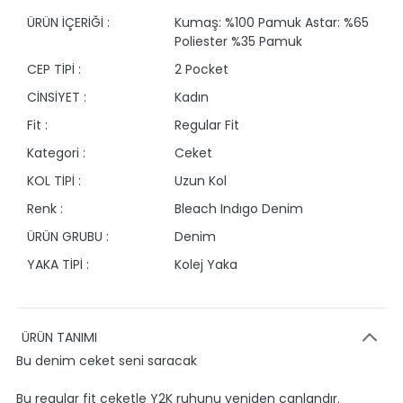
ÜRÜN İÇERİĞİ :
Kumaş: %100 Pamuk Astar: %65
Poliester %35 Pamuk
CEP TİPİ :
2 Pocket
CİNSİYET :
Kadın
Fit :
Regular Fit
Kategori :
Ceket
KOL TİPİ :
Uzun Kol
Renk :
Bleach Indıgo Denim
ÜRÜN GRUBU :
Denim
YAKA TİPİ :
Kolej Yaka
ÜRÜN TANIMI
Bu denim ceket seni saracak
Bu regular fit ceketle Y2K ruhunu yeniden canlandır.