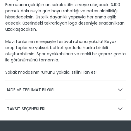
Fermuarını çektiğin an sokak stilin zirveye ulaşacak. %100
pamuk dokusuyla gün boyu rahatlığı ve nefes alabilirliği
hissedeceksin, üstelik dayanıklı yapısıyla her anına eşlik
edecek. Üzerindeki tekrarlayan logo deseniyle sıradanlıktan
uzaklaşacaksın.
Mavi tonlarının enerjisiyle festival ruhunu yakala! Beyaz
crop toplar ve yüksek bel kot şortlarla harika bir ikili
oluşturabilirsin. Spor ayakkabıların ve renkli bir çapraz çanta
ile görünümünü tamamla.
Sokak modasının ruhunu yakala, stilini ilan et!
İADE VE TESLİMAT BİLGİSİ
KARGO VE TESLİMAT
TAKSİT SEÇENEKLERİ
Ürünlerinizin gönderimini anlaşmalı olduğumuz PTT,
HEPSİJET ve BOVO firmaları ile yapmaktayız.
Siparişleriniz
1-3 iş günü içerisinde kargoya teslim edilir.