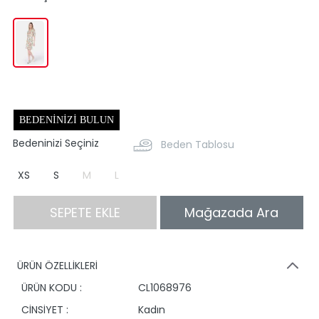
BEDENINIZI BULUN
Bedeninizi Seçiniz
Beden Tablosu
XS
S
M
L
SEPETE EKLE
Mağazada Ara
ÜRÜN ÖZELLİKLERİ
ÜRÜN KODU :
CL1068976
CİNSİYET :
Kadın