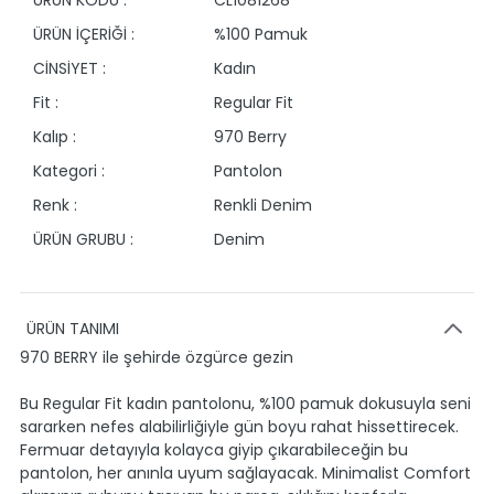
ÜRÜN KODU :
CL1081268
ÜRÜN İÇERİĞİ :
%100 Pamuk
CİNSİYET :
Kadın
Fit :
Regular Fit
Kalıp :
970 Berry
Kategori :
Pantolon
Renk :
Renkli Denim
ÜRÜN GRUBU :
Denim
ÜRÜN TANIMI
970 BERRY ile şehirde özgürce gezin
Bu Regular Fit kadın pantolonu, %100 pamuk dokusuyla seni
sararken nefes alabilirliğiyle gün boyu rahat hissettirecek.
Fermuar detayıyla kolayca giyip çıkarabileceğin bu
pantolon, her anınla uyum sağlayacak. Minimalist Comfort