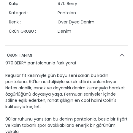
Kalıp :
970 Berry
Kategori :
Pantolon
Renk :
Over Dyed Denim
ÜRÜN GRUBU :
Denim
ÜRÜN TANIMI
970 BERRY pantolonunla fark yarat.
Regular fit kesimiyle gün boyu seni saran bu kadın
pantolonu, 90'lar nostaljisiyle sokak stilini canlandırıyor.
Nefes alabilir, esnek ve dayanıklı denim kumaşıyla hareket
özgürlüğünü doyasıya yaşa. Fermuarı saniyeler içinde
stiline eşlik ederken, rahat şıklığın en cool halini Colin's
kalitesiyle keşfet.
90'lar ruhunu yansıtan bu denim pantolonla, basic bir tişört
ve kalın tabanlı spor ayakkabılarla enerjik bir görünüm
yakala.