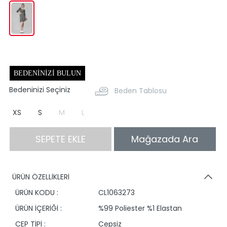
BEDENINIZI BULUN
Bedeninizi Seçiniz
Beden Tablosu
XS
S
M
L
SEPETE EKLE
Mağazada Ara
ÜRÜN ÖZELLİKLERİ
ÜRÜN KODU :
CL1063273
ÜRÜN İÇERİĞİ :
%99 Poliester %1 Elastan
CEP TİPİ :
Cepsiz