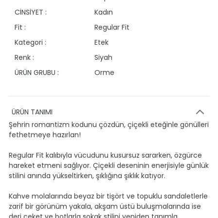
CİNSİYET :
Kadın
Fit :
Regular Fit
Kategori :
Etek
Renk :
Siyah
ÜRÜN GRUBU :
Orme
ÜRÜN TANIMI
Şehrin romantizm kodunu çözdün, çiçekli eteğinle gönülleri
fethetmeye hazırlan!
Regular Fit kalıbıyla vücudunu kusursuz sararken, özgürce
hareket etmeni sağlıyor. Çiçekli deseninin enerjisiyle günlük
stilini anında yükseltirken, şıklığına şıklık katıyor.
Kahve molalarında beyaz bir tişört ve topuklu sandaletlerle
zarif bir görünüm yakala, akşam üstü buluşmalarında ise
deri ceket ve botlarla sokak stilini yeniden tanımla.