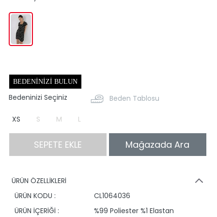
BEDENINIZI BULUN
Bedeninizi Seçiniz
Beden Tablosu
XS
S
M
L
SEPETE EKLE
Mağazada Ara
ÜRÜN ÖZELLİKLERİ
ÜRÜN KODU :
CL1064036
ÜRÜN İÇERİĞİ :
%99 Poliester %1 Elastan