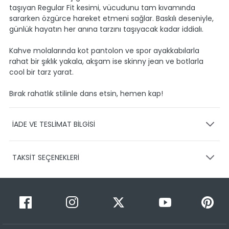
taşıyan Regular Fit kesimi, vücudunu tam kıvamında
sararken özgürce hareket etmeni sağlar. Baskılı deseniyle,
günlük hayatın her anına tarzını taşıyacak kadar iddialı.
Kahve molalarında kot pantolon ve spor ayakkabılarla
rahat bir şıklık yakala, akşam ise skinny jean ve botlarla
cool bir tarz yarat.
Bırak rahatlık stilinle dans etsin, hemen kap!
İADE VE TESLİMAT BİLGİSİ
KARGO VE TESLİMAT
TAKSİT SEÇENEKLERİ
Ürünlerinizin gönderimini anlaşmalı olduğumuz PTT,
HEPSİJET ve BOVO firmaları ile yapmaktayız.
Siparişleriniz
1-3 iş günü içerisinde kargoya teslim edilir.
Taksit Sayısı
Taksit Miktarı
Taksitli Tutar
Siparişimin kargo takibini nasıl yapabilirim?
Toplam
1
699,99 TL
Üye girişi yaptıktan sonra, sitemizde yer alan
699,99 TL