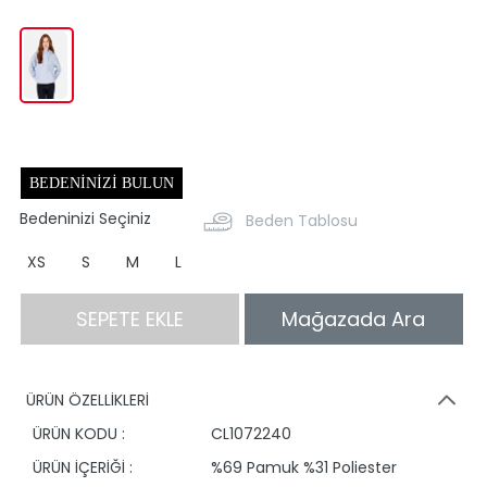
BEDENINIZI BULUN
Bedeninizi Seçiniz
Beden Tablosu
XS
S
M
L
SEPETE EKLE
Mağazada Ara
ÜRÜN ÖZELLİKLERİ
ÜRÜN KODU :
CL1072240
ÜRÜN İÇERİĞİ :
%69 Pamuk %31 Poliester