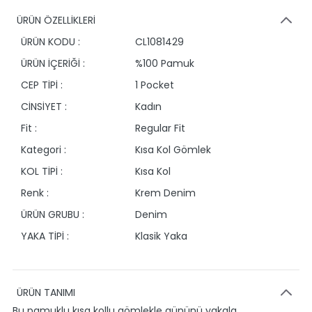
ÜRÜN ÖZELLİKLERİ
ÜRÜN KODU :
CL1081429
ÜRÜN İÇERİĞİ :
%100 Pamuk
CEP TİPİ :
1 Pocket
CİNSİYET :
Kadın
Fit :
Regular Fit
Kategori :
Kısa Kol Gömlek
KOL TİPİ :
Kısa Kol
Renk :
Krem Denim
ÜRÜN GRUBU :
Denim
YAKA TİPİ :
Klasik Yaka
ÜRÜN TANIMI
Bu pamuklu kısa kollu gömlekle gününü yakala