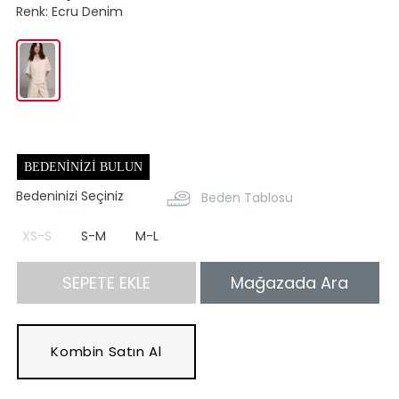
Renk:
Ecru Denim
BEDENINIZI BULUN
Bedeninizi Seçiniz
Beden Tablosu
XS-S
S-M
M-L
SEPETE EKLE
Mağazada Ara
Kombin Satın Al