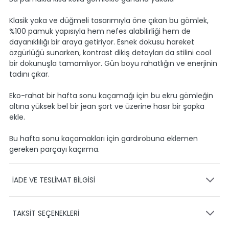
Klasik yaka ve düğmeli tasarımıyla öne çıkan bu gömlek,
%100 pamuk yapısıyla hem nefes alabilirliği hem de
dayanıklılığı bir araya getiriyor. Esnek dokusu hareket
özgürlüğü sunarken, kontrast dikiş detayları da stilini cool
bir dokunuşla tamamlıyor. Gün boyu rahatlığın ve enerjinin
tadını çıkar.
Eko-rahat bir hafta sonu kaçamağı için bu ekru gömleğin
altına yüksek bel bir jean şort ve üzerine hasır bir şapka
ekle.
Bu hafta sonu kaçamakları için gardırobuna eklemen
gereken parçayı kaçırma.
İADE VE TESLİMAT BİLGİSİ
KARGO VE TESLİMAT
TAKSİT SEÇENEKLERİ
Ürünlerinizin gönderimini anlaşmalı olduğumuz PTT,
HEPSİJET ve BOVO firmaları ile yapmaktayız.
Siparişleriniz