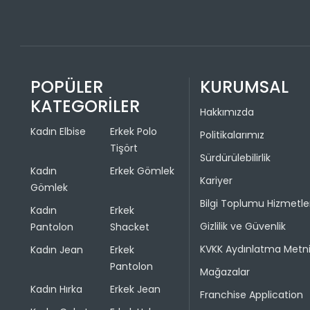
POPÜLER
KURUMSAL
KATEGORİLER
Hakkımızda
Kadın Elbise
Erkek Polo
Politikalarımız
Tişört
Sürdürülebilirlik
Kadın
Erkek Gömlek
Kariyer
Gömlek
Bilgi Toplumu Hizmetle
Kadın
Erkek
Gizlilik ve Güvenlik
Pantolon
Shacket
KVKK Aydınlatma Metn
Kadın Jean
Erkek
Pantolon
Mağazalar
Kadın Hırka
Erkek Jean
Franchise Application