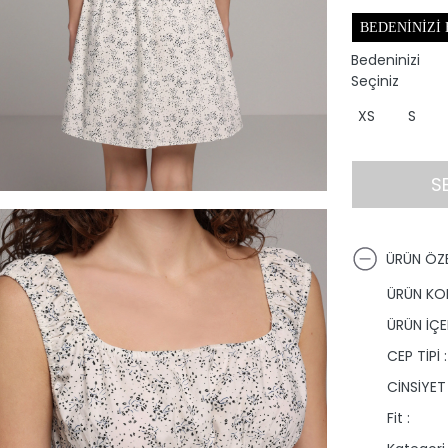
BEDENINIZI
Bedeninizi
Seçiniz
XS
S
S
ÜRÜN ÖZE
ÜRÜN KO
ÜRÜN İÇER
CEP TİPİ :
CİNSİYET 
Fit :