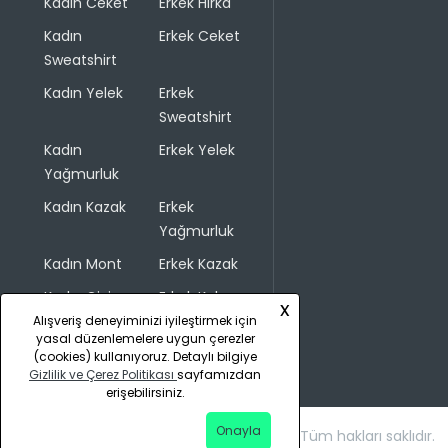
Kadın Ceket
Erkek Hırka
Kadın
Erkek Ceket
Sweatshirt
Kadın Yelek
Erkek
Sweatshirt
Kadın
Erkek Yelek
Yağmurluk
Kadın Kazak
Erkek
Yağmurluk
Kadın Mont
Erkek Kazak
Kadın Giyim
Erkek Kaban
x
Alışveriş deneyiminizi iyileştirmek için
yasal düzenlemelere uygun çerezler
(cookies) kullanıyoruz. Detaylı bilgiye
Gizlilik ve Çerez Politikası
sayfamızdan
erişebilirsiniz.
Onayla
Copyright © 2026 COLINS. Tüm hakları saklıdır.