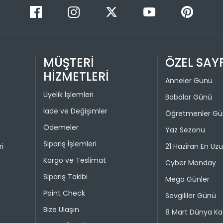
Taksit 
Colin's On
kullanılma
1
30 gün içer
iade kaps
2
MÜŞTERİ
ÖZEL SAY
Değişim ya
HİZMETLERİ
bedeniyle v
Anneler Günü
Üyelik İşlemleri
Taksit 
Babalar Günü
İade işlem
İade ve Değişimler
Öğretmenler G
1
“Hesabım” 
Ödemeler
Yaz Sezonu
istediğini
2
Daha sonra
Sipariş İşlemleri
ri
21 Haziran En Uz
3
ederek iad
Kargo ve Teslimat
Cyber Monday
4
İade işlemi
Sipariş Takibi
i
Mega Günler
uygun olu
Point Check
durumunda 
Sevgililer Günü
Bize Ulaşın
8 Mart Dünya Ka
Taksit 