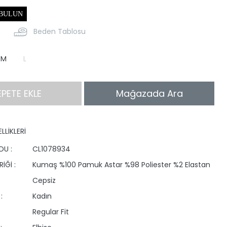
 BULUN
Beden Tablosu
M
L
EPETE EKLE
Mağazada Ara
LLİKLERİ
DU :
CL1078934
İĞİ :
Kumaş %100 Pamuk Astar %98 Poliester %2 Elastan
Cepsiz
:
Kadın
Regular Fit