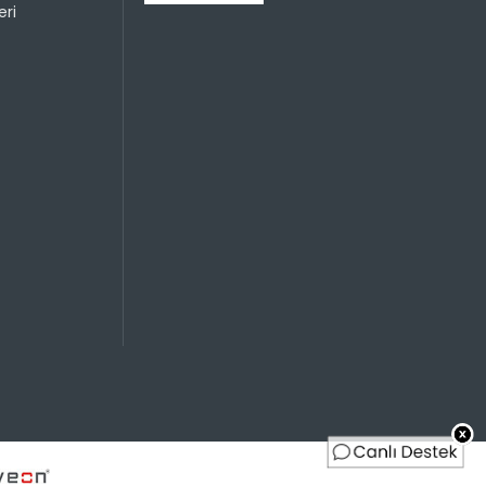
ri
Sayısı
Taksit Miktarı
Taksitli Tutar
Toplam
1199,95 TL
1199,95 TL
1199,95 TL
599,98 TL
1199,95 TL
399,98 TL
1199,95 TL
299,99 TL