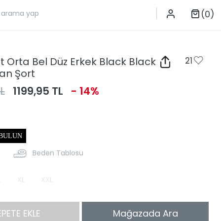
(0)
it Orta Bel Düz Erkek Black Black
21
an Şort
L
1199,95 TL
- 14%
 BULUN
Beden Tablosu
L
XL
XXL
EPETE EKLE
Mağazada Ara