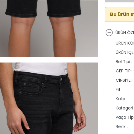
Bu ürün 
ÜRÜN ÖZE
ÜRÜN KO
ÜRÜN İÇER
Bel Tipi :
CEP TİPİ :
CİNSİYET 
Fit :
Kalıp :
Kategori 
Paça Tipi
Renk :