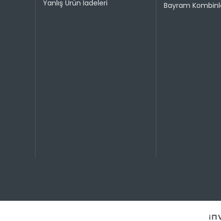
Yanlış Ürün İadeleri
Bayram Kombinle
Taksit 
1
2
3
4