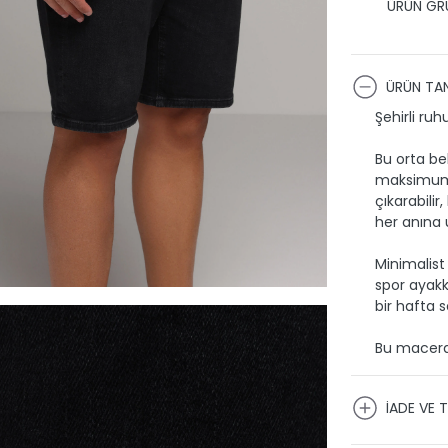
ÜRÜN GRU
ÜRÜN TAN
Şehirli ru
Bu orta be
maksimum k
çıkarabilir
her anına 
Minimalist
spor ayakk
bir hafta s
Bu macerap
İADE VE T
KARGO VE