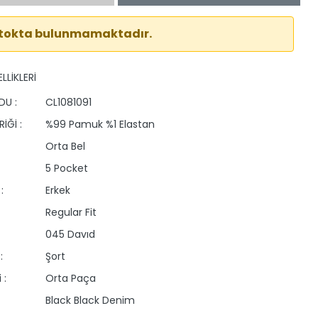
stokta bulunmamaktadır.
LLİKLERİ
DU :
CL1081091
İĞİ :
%99 Pamuk %1 Elastan
Orta Bel
5 Pocket
:
Erkek
Regular Fit
045 Davıd
:
Şort
 :
Orta Paça
Black Black Denim