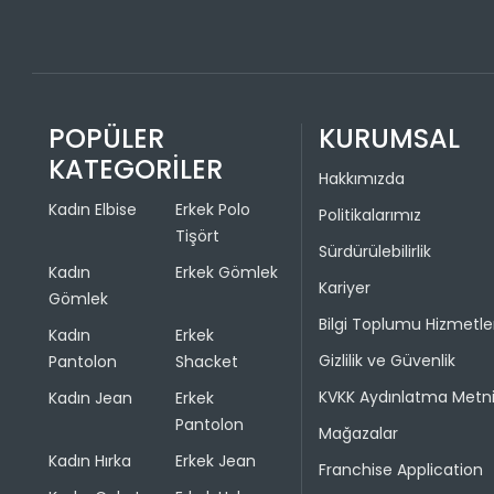
POPÜLER
KURUMSAL
KATEGORİLER
Hakkımızda
Kadın Elbise
Erkek Polo
Politikalarımız
Tişört
Sürdürülebilirlik
Kadın
Erkek Gömlek
Kariyer
Gömlek
Bilgi Toplumu Hizmetle
Kadın
Erkek
Gizlilik ve Güvenlik
Pantolon
Shacket
KVKK Aydınlatma Metn
Kadın Jean
Erkek
Pantolon
Mağazalar
Kadın Hırka
Erkek Jean
Franchise Application