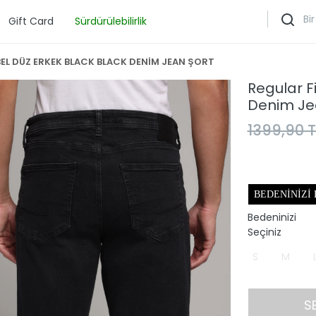
Gift Card
Sürdürülebilirlik
BEL DÜZ ERKEK BLACK BLACK DENİM JEAN ŞORT
Regular F
Denim Je
1399,90 T
BEDENINIZI
Bedeninizi
Seçiniz
S
M
S