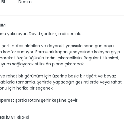
BU :
Denim
IMI
hunu yakalayan David şortlar şimdi seninle
l şort, nefes alabilen ve dayanıklı yapısıyla sana gün boyu
onfor sunuyor. Fermuarlı kapanışı sayesinde kolayca giyip
, hareket özgürlüğünün tadını çıkarabilirsin. Regular fit kesimi,
uyum sağlayarak stilini ön plana çıkaracak.
 ve rahat bir görünüm için üzerine basic bir tişört ve beyaz
abılarla tamamla. Şehirde yapacağın gezintilerde veya rahat
onu için harika bir seçenek.
erest şortla rotanı şehir keşfine çevir.
ESLİMAT BİLGİSİ
 TESLİMAT