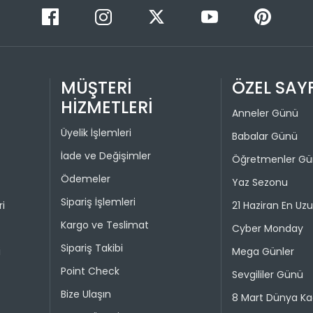
Değişim ya
bedeniyle v
Taksit 
İade işlem
1
MÜŞTERİ
ÖZEL SAY
“Hesabım” 
istediğini
HİZMETLERİ
2
Anneler Günü
Daha sonra
3
ederek iad
Üyelik İşlemleri
Babalar Günü
4
İade ve Değişimler
Öğretmenler G
İade işlemi
uygun olu
Ödemeler
Yaz Sezonu
durumunda 
Sipariş İşlemleri
ri
21 Haziran En Uz
Taksit 
Kargo ve Teslimat
Cyber Monday
Sipariş Takibi
1
i
Mega Günler
Point Check
2
Sevgililer Günü
Bize Ulaşın
8 Mart Dünya Ka