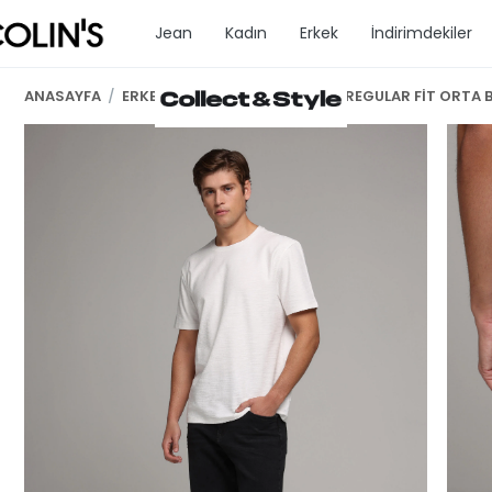
Jean
Kadın
Erkek
İndirimdekiler
ANASAYFA
/
ERKEK GİYİM
/
ERKEK ŞORT
/
REGULAR FİT ORTA 