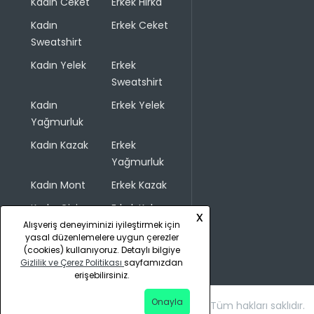
Kadın Ceket
Erkek Hırka
Kadın
Erkek Ceket
Sweatshirt
Kadın Yelek
Erkek
Sweatshirt
Kadın
Erkek Yelek
Yağmurluk
Kadın Kazak
Erkek
Yağmurluk
Kadın Mont
Erkek Kazak
Kadın Giyim
Erkek Kaban
x
Alışveriş deneyiminizi iyileştirmek için
yasal düzenlemelere uygun çerezler
(cookies) kullanıyoruz. Detaylı bilgiye
Gizlilik ve Çerez Politikası
sayfamızdan
erişebilirsiniz.
Onayla
Copyright © 2026 COLINS. Tüm hakları saklıdır.