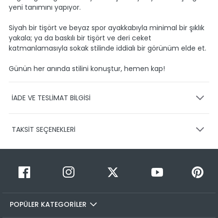
yeni tanımını yapıyor.
Siyah bir tişört ve beyaz spor ayakkabıyla minimal bir şıklık
yakala; ya da baskılı bir tişört ve deri ceket
katmanlamasıyla sokak stilinde iddialı bir görünüm elde et.
Günün her anında stilini konuştur, hemen kap!
İADE VE TESLİMAT BİLGİSİ
KARGO VE TESLİMAT
TAKSİT SEÇENEKLERİ
Ürünlerinizin gönderimini anlaşmalı olduğumuz PTT,
HEPSİJET ve BOVO firmaları ile yapmaktayız.
Siparişleriniz
1-3 iş günü içerisinde kargoya teslim edilir.
Taksit Sayısı
Taksit Miktarı
Taksitli Tutar
Siparişimin kargo takibini nasıl yapabilirim?
Toplam
1
799,99 TL
Üye girişi yaptıktan sonra, sitemizde yer alan
799,99 TL
Hesabım/Siparişlerim paneli üzerinden ilgili siparişinize ait
POPÜLER KATEGORİLER
2
799,99 TL
400,00 TL
tüm gönderim detaylarını görüntüleyebilir ve sayfa