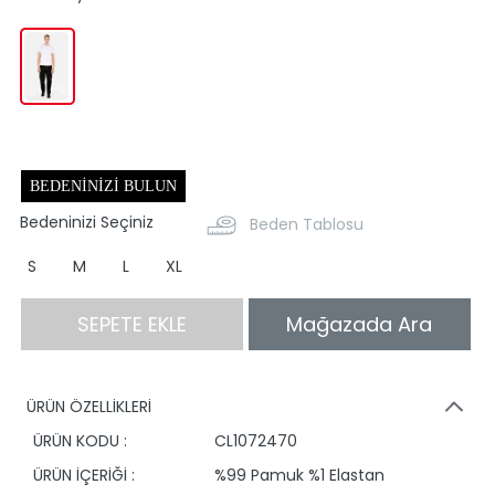
BEDENINIZI BULUN
Bedeninizi Seçiniz
Beden Tablosu
S
M
L
XL
SEPETE EKLE
Mağazada Ara
ÜRÜN ÖZELLİKLERİ
ÜRÜN KODU :
CL1072470
ÜRÜN İÇERİĞİ :
%99 Pamuk %1 Elastan