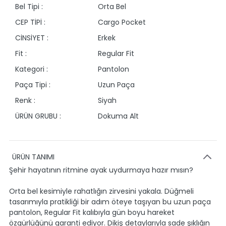
Bel Tipi :
Orta Bel
CEP TİPİ :
Cargo Pocket
CİNSİYET :
Erkek
Fit :
Regular Fit
Kategori :
Pantolon
Paça Tipi :
Uzun Paça
Renk :
Siyah
ÜRÜN GRUBU :
Dokuma Alt
ÜRÜN TANIMI
Şehir hayatının ritmine ayak uydurmaya hazır mısın?
Orta bel kesimiyle rahatlığın zirvesini yakala. Düğmeli
tasarımıyla pratikliği bir adım öteye taşıyan bu uzun paça
pantolon, Regular Fit kalıbıyla gün boyu hareket
özgürlüğünü garanti ediyor. Dikiş detaylarıyla sade şıklığın