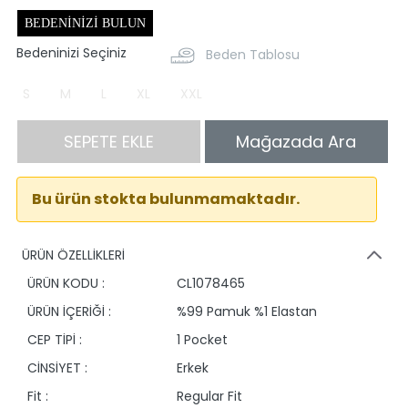
BEDENINIZI BULUN
Bedeninizi Seçiniz
Beden Tablosu
S
M
L
XL
XXL
SEPETE EKLE
Mağazada Ara
Bu ürün stokta bulunmamaktadır.
ÜRÜN ÖZELLİKLERİ
ÜRÜN KODU :
CL1078465
ÜRÜN İÇERİĞİ :
%99 Pamuk %1 Elastan
CEP TİPİ :
1 Pocket
CİNSİYET :
Erkek
Fit :
Regular Fit