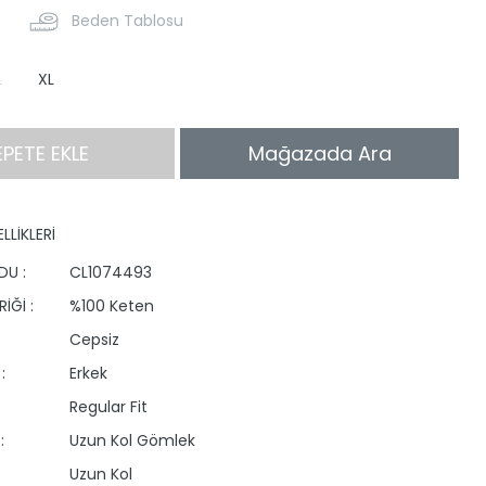
Beden Tablosu
L
XL
EPETE EKLE
Mağazada Ara
LLİKLERİ
DU :
CL1074493
İĞİ :
%100 Keten
Cepsiz
:
Erkek
Regular Fit
:
Uzun Kol Gömlek
Uzun Kol