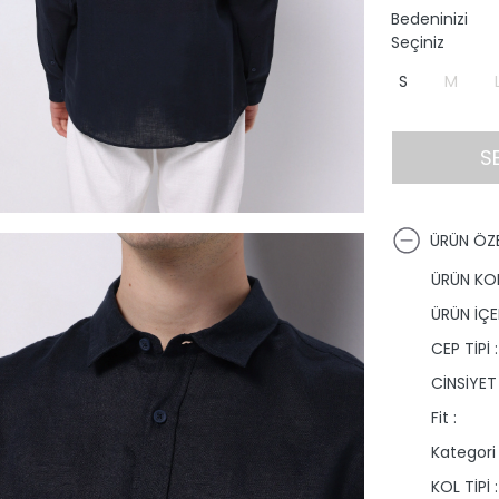
Bedeninizi
Seçiniz
S
M
S
ÜRÜN ÖZE
ÜRÜN KO
ÜRÜN İÇER
CEP TİPİ :
CİNSİYET 
Fit :
Kategori 
KOL TİPİ :