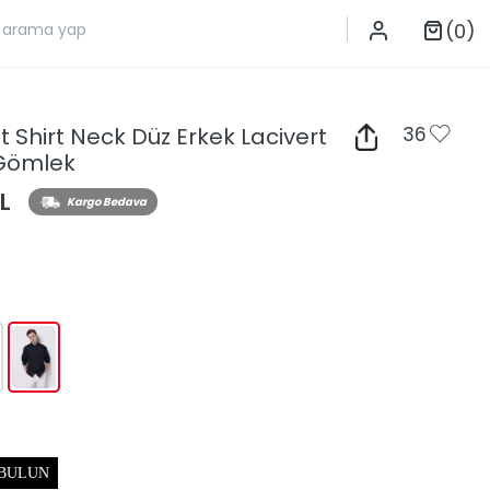
(0)
t Shirt Neck Düz Erkek Lacivert
36
 Gömlek
L
Kargo Bedava
 BULUN