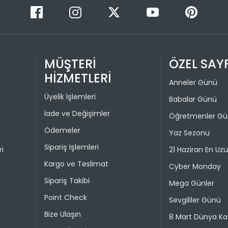
İade pro
Taksit 
Colin's On
kullanılma
1
30 gün içer
iade kaps
2
MÜŞTERİ
ÖZEL SAY
HİZMETLERİ
Değişim ya
Anneler Günü
bedeniyle v
Üyelik İşlemleri
Babalar Günü
Taksit 
İade işlem
İade ve Değişimler
Öğretmenler G
Ödemeler
1
Yaz Sezonu
“Hesabım” 
istediğini
Sipariş İşlemleri
2
ri
21 Haziran En Uz
Daha sonra
Kargo ve Teslimat
3
ederek iad
Cyber Monday
Sipariş Takibi
4
i
Mega Günler
İade işlemi
Point Check
uygun olu
Sevgililer Günü
durumunda 
Bize Ulaşın
8 Mart Dünya Ka