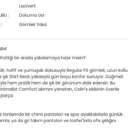
Lacivert
BU :
Dokuma Ust
 :
Gömlek Yaka
IMI
rahatlığı bir arada yakalamaya hazır mısın?
ilir, hafif ve yumuşak dokusuyla Regular Fit gömlek, uzun kollu
e şık Shirt Neck yakasıyla gün boyu konfor sunuyor. Düğmeli
la hem pratik hem de şık bir görünüm elde edersin. Bu
nimalist Comfort akımını yansıtan, Colin's ekibinin özenle
r parça.
 tonlarında bir chino pantolon ve spor ayakkabılarla günlük
amla, ya da gri takım pantolon ve loafer'larla ofis şıklığını