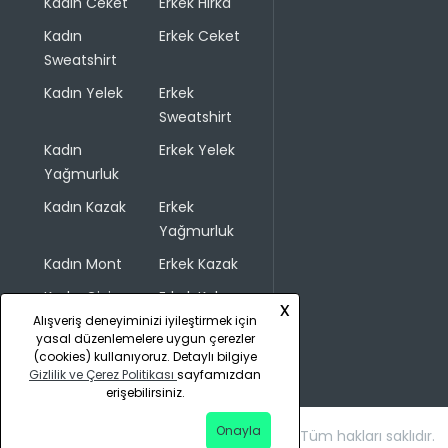
Kadın Ceket
Erkek Hırka
Kadın
Erkek Ceket
Sweatshirt
Kadın Yelek
Erkek
Sweatshirt
Kadın
Erkek Yelek
Yağmurluk
Kadın Kazak
Erkek
Yağmurluk
Kadın Mont
Erkek Kazak
Kadın Giyim
Erkek Kaban
x
Alışveriş deneyiminizi iyileştirmek için
yasal düzenlemelere uygun çerezler
(cookies) kullanıyoruz. Detaylı bilgiye
Gizlilik ve Çerez Politikası
sayfamızdan
erişebilirsiniz.
Onayla
Copyright © 2026 COLINS. Tüm hakları saklıdır.