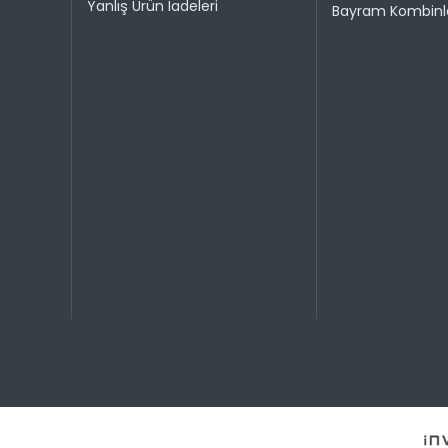
Taksit 
Yanlış Ürün İadeleri
Bayram Kombinle
1
2
Taksit 
1
2
3
4