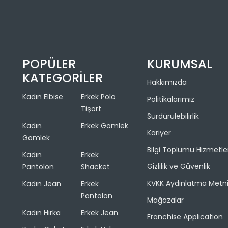
POPÜLER
KURUMSAL
KATEGORİLER
Hakkımızda
Kadın Elbise
Erkek Polo
Politikalarımız
Tişört
Sürdürülebilirlik
Kadın
Erkek Gömlek
Kariyer
Gömlek
Bilgi Toplumu Hizmetle
Kadın
Erkek
Gizlilik ve Güvenlik
Pantolon
Shacket
KVKK Aydınlatma Metn
Kadın Jean
Erkek
Pantolon
Mağazalar
Kadın Hırka
Erkek Jean
Franchise Application