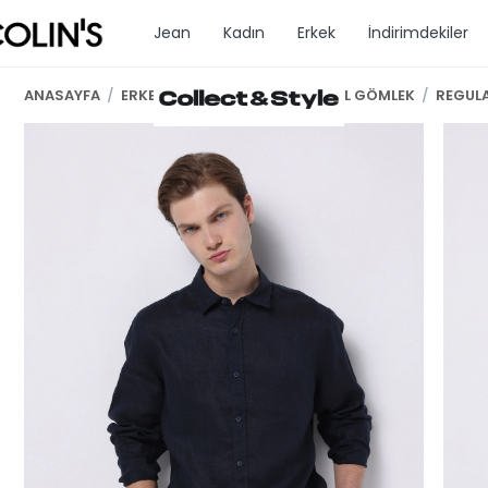
Jean
Kadın
Erkek
İndirimdekiler
ANASAYFA
/
ERKEK GİYİM
/
ERKEK UZUN KOL GÖMLEK
/
REGULA