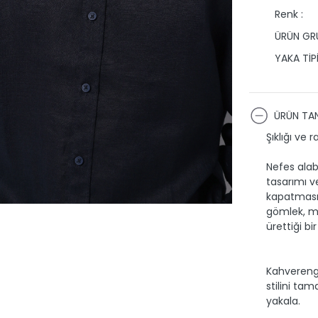
Renk :
ÜRÜN GRU
YAKA TİPİ
ÜRÜN TAN
Şıklığı ve 
Nefes alab
tasarımı v
kapatmasıy
gömlek, mi
ürettiği bi
Kahverengi
stilini tam
yakala.