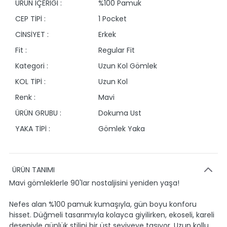
ÜRÜN İÇERİĞİ :
%100 Pamuk
CEP TİPİ :
1 Pocket
CİNSİYET :
Erkek
Fit :
Regular Fit
Kategori :
Uzun Kol Gömlek
KOL TİPİ :
Uzun Kol
Renk :
Mavi
ÜRÜN GRUBU :
Dokuma Ust
YAKA TİPİ :
Gömlek Yaka
ÜRÜN TANIMI
Mavi gömleklerle 90'lar nostaljisini yeniden yaşa!
Nefes alan %100 pamuk kumaşıyla, gün boyu konforu
hisset. Düğmeli tasarımıyla kolayca giyilirken, ekoseli, kareli
deseniyle günlük stilini bir üst seviyeye taşıyor. Uzun kollu,