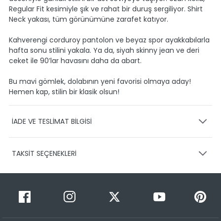
Regular Fit kesimiyle şık ve rahat bir duruş sergiliyor. Shirt
Neck yakası, tüm görünümüne zarafet katıyor.
Kahverengi corduroy pantolon ve beyaz spor ayakkabılarla
hafta sonu stilini yakala. Ya da, siyah skinny jean ve deri
ceket ile 90’lar havasını daha da abart.
Bu mavi gömlek, dolabının yeni favorisi olmaya aday!
Hemen kap, stilin bir klasik olsun!
İADE VE TESLİMAT BİLGİSİ
KARGO VE TESLİMAT
TAKSİT SEÇENEKLERİ
Ürünlerinizin gönderimini anlaşmalı olduğumuz PTT,
HEPSİJET ve BOVO firmaları ile yapmaktayız.
Siparişleriniz
1-3 iş günü içerisinde kargoya teslim edilir.
Taksit Sayısı
Taksit Miktarı
Taksitli Tutar
Siparişimin kargo takibini nasıl yapabilirim?
Toplam
1
699,99 TL
Üye girişi yaptıktan sonra, sitemizde yer alan
699,99 TL