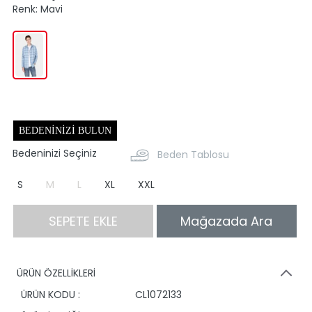
Renk:
Mavi
BEDENINIZI BULUN
Bedeninizi Seçiniz
Beden Tablosu
S
M
L
XL
XXL
SEPETE EKLE
Mağazada Ara
ÜRÜN ÖZELLİKLERİ
ÜRÜN KODU :
CL1072133