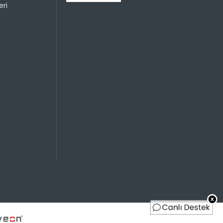
ri
799,99 TL
400,00 TL
Sayısı
Taksit Miktarı
Taksitli Tutar
Toplam
799,99 TL
799,99 TL
799,99 TL
400,00 TL
799,99 TL
266,66 TL
799,99 TL
200,00 TL