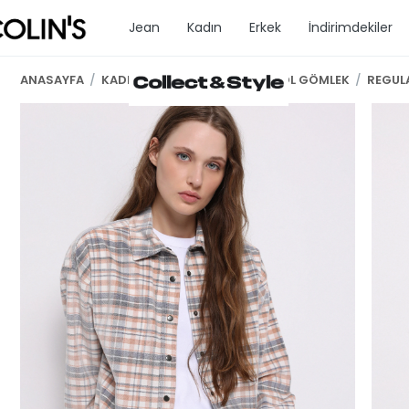
Jean
Kadın
Erkek
İndirimdekiler
ANASAYFA
/
KADIN GİYİM
/
KADIN UZUN KOL GÖMLEK
/
REGULA