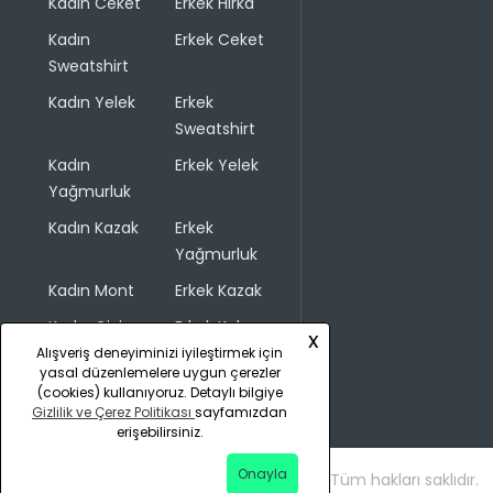
Kadın Ceket
Erkek Hırka
Kadın
Erkek Ceket
Sweatshirt
Kadın Yelek
Erkek
Sweatshirt
Kadın
Erkek Yelek
Yağmurluk
Kadın Kazak
Erkek
Yağmurluk
Kadın Mont
Erkek Kazak
Kadın Giyim
Erkek Kaban
x
Alışveriş deneyiminizi iyileştirmek için
yasal düzenlemelere uygun çerezler
(cookies) kullanıyoruz. Detaylı bilgiye
Gizlilik ve Çerez Politikası
sayfamızdan
erişebilirsiniz.
Onayla
Copyright © 2026 COLINS. Tüm hakları saklıdır.