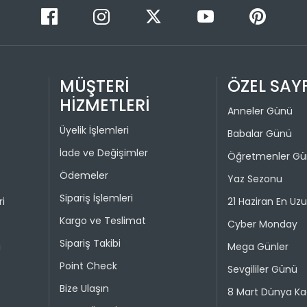
kullanılma
1
30 gün içer
iade kaps
2
Değişim ya
bedeniyle v
MÜŞTERİ
ÖZEL SAY
HİZMETLERİ
Taksit 
İade işlem
Anneler Günü
Üyelik İşlemleri
1
Babalar Günü
“Hesabım” 
istediğini
İade ve Değişimler
2
Öğretmenler G
Daha sonra
Ödemeler
3
Yaz Sezonu
ederek iad
Sipariş İşlemleri
4
ri
21 Haziran En Uz
İade işlemi
Kargo ve Teslimat
uygun olu
Cyber Monday
durumunda 
Sipariş Takibi
i
Mega Günler
Point Check
Taksit 
Sevgililer Günü
Bize Ulaşın
8 Mart Dünya Ka
1