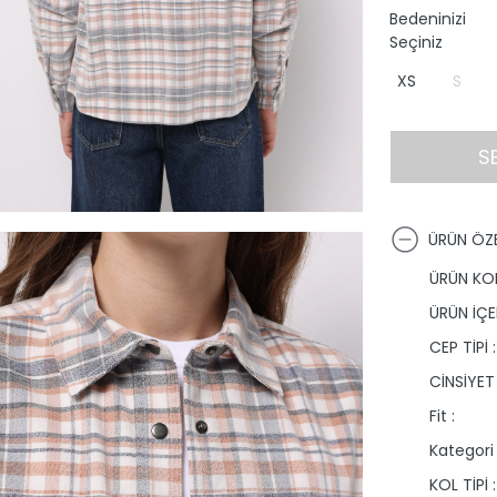
Bedeninizi
Seçiniz
XS
S
S
ÜRÜN ÖZE
ÜRÜN KO
ÜRÜN İÇER
CEP TİPİ :
CİNSİYET 
Fit :
Kategori 
KOL TİPİ :