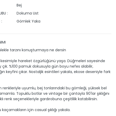
Bej
BU :
Dokuma Ust
 :
Gömlek Yaka
IMI
ekle tarzını konuşturmaya ne dersin
t kesimiyle hareket özgürlüğünü yaşa. Düğmeleri sayesinde
y çık. %100 pamuk dokusuyla gün boyu nefes alabilir,
n keyfini çıkar. Nostaljik esintileri yakala, ekose deseniyle fark
 renkleriyle uyumlu, bej tonlarındaki bu gömleği, yüksek bel
tamamla. Topuklu botlar ve vintage bir çantayla 90'lar şıklığını
klı renk seçenekleriyle gardırobuna çeşitlilik katabilirsin.
 kaçamakların için casual şıklığı yakala.