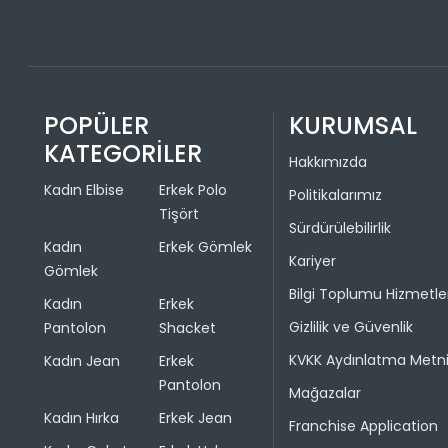
POPÜLER
KURUMSAL
KATEGORİLER
Hakkımızda
Kadın Elbise
Erkek Polo
Politikalarımız
Tişört
Sürdürülebilirlik
Kadın
Erkek Gömlek
Kariyer
Gömlek
Bilgi Toplumu Hizmetle
Kadın
Erkek
Gizlilik ve Güvenlik
Pantolon
Shacket
KVKK Aydınlatma Metn
Kadın Jean
Erkek
Pantolon
Mağazalar
Kadın Hırka
Erkek Jean
Franchise Application