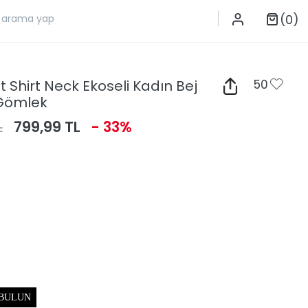
(0)
t Shirt Neck Ekoseli Kadın Bej
50
 Gömlek
L
799,99 TL
- 33%
 BULUN