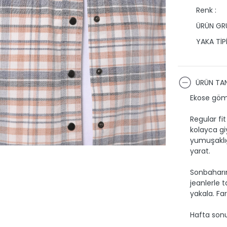
Renk :
ÜRÜN GRU
YAKA TİPİ
ÜRÜN TAN
Ekose göml
Regular fi
kolayca gi
yumuşaklığı
yarat.
Sonbaharın
jeanlerle 
yakala. Far
Hafta sonu