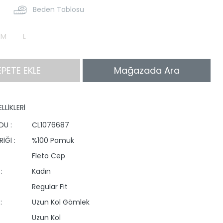
Beden Tablosu
M
L
EPETE EKLE
Mağazada Ara
LLİKLERİ
DU :
CL1076687
İĞİ :
%100 Pamuk
Fleto Cep
:
Kadın
Regular Fit
:
Uzun Kol Gömlek
Uzun Kol