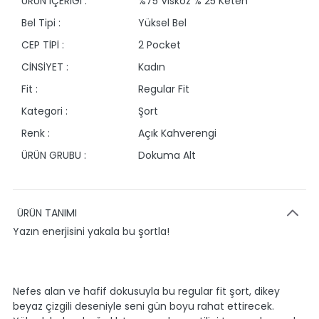
ÜRÜN İÇERİĞİ :
%75 Viskoz % 25 Keten
Bel Tipi :
Yüksel Bel
CEP TİPİ :
2 Pocket
CİNSİYET :
Kadın
Fit :
Regular Fit
Kategori :
Şort
Renk :
Açık Kahverengi
ÜRÜN GRUBU :
Dokuma Alt
ÜRÜN TANIMI
Yazın enerjisini yakala bu şortla!
Nefes alan ve hafif dokusuyla bu regular fit şort, dikey
beyaz çizgili deseniyle seni gün boyu rahat ettirecek.