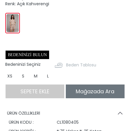
Renk:
Açık Kahverengi
BEDENINIZI BULUN
Bedeninizi Seçiniz
Beden Tablosu
XS
S
M
L
SEPETE EKLE
Mağazada Ara
ÜRÜN ÖZELLİKLERİ
ÜRÜN KODU :
CL1080405