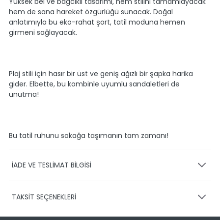
Yüksek bel ve bağcıklı tasarımı, hem stilini tamamlayacak
hem de sana hareket özgürlüğü sunacak. Doğal
anlatımıyla bu eko-rahat şort, tatil moduna hemen
girmeni sağlayacak.
Plaj stili için hasır bir üst ve geniş ağızlı bir şapka harika
gider. Elbette, bu kombinle uyumlu sandaletleri de
unutma!
Bu tatil ruhunu sokağa taşımanın tam zamanı!
İADE VE TESLİMAT BİLGİSİ
KARGO VE TESLİMAT
TAKSİT SEÇENEKLERİ
Ürünlerinizin gönderimini anlaşmalı olduğumuz PTT,
HEPSİJET ve BOVO firmaları ile yapmaktayız.
Siparişleriniz
1-3 iş günü içerisinde kargoya teslim edilir.