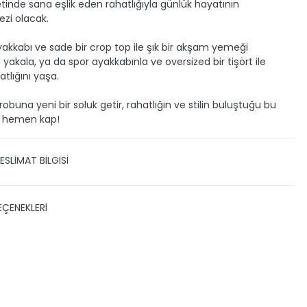
tinde sana eşlik eden rahatlığıyla günlük hayatının
zi olacak.
akkabı ve sade bir crop top ile şık bir akşam yemeği
akala, ya da spor ayakkabınla ve oversized bir tişört ile
tlığını yaşa.
robuna yeni bir soluk getir, rahatlığın ve stilin buluştuğu bu
 hemen kap!
ESLİMAT BİLGİSİ
 TESLİMAT
EÇENEKLERİ
zin gönderimini anlaşmalı olduğumuz PTT, HEPSİJET ve BOVO
ile yapmaktayız.
Siparişleriniz 1-3 iş günü içerisinde
eslim edilir.
 kargo takibini nasıl yapabilirim?
Sayısı
Taksit Miktarı
Taksitli Tutar
Toplam
 yaptıktan sonra, sitemizde yer alan Hesabım/Siparişlerim
699,99 TL
699,99 TL
inden ilgili siparişinize ait tüm gönderim detaylarını