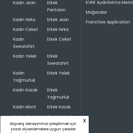
KVKK Aydınlatma Metn
Kadın Jean
Erkek
Pantolon
Mağazalar
Kadın Hırka
Erkek Jean
Franchise Application
Kadın Ceket
Erkek Hırka
Kadın
Erkek Ceket
Sweatshirt
Kadın Yelek
Erkek
Sweatshirt
Kadın
Erkek Yelek
Yağmurluk
Kadın Kazak
Erkek
Yağmurluk
Kadın Mont
Erkek Kazak
Kadın Giyim
Erkek Kaban
x
Alışveriş deneyiminizi iyileştirmek için
yasal düzenlemelere uygun çerezler