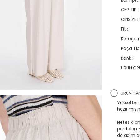
CEP TİPİ :
CİNSİYET 
Fit :
Kategori 
Paça Tipi
Renk :
ÜRÜN GRU
ÜRÜN TAN
Yüksel bel
hazır mısı
Nefes alan
pantolon, y
da adım a