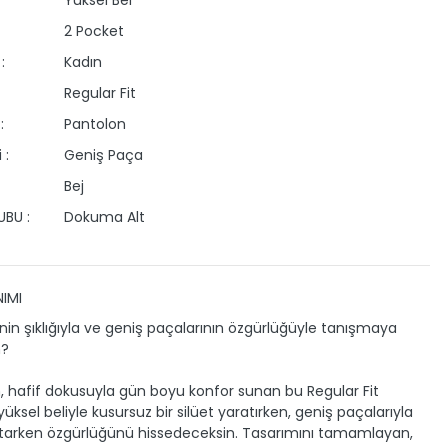
2 Pocket
:
Kadın
Regular Fit
:
Pantolon
 :
Geniş Paça
Bej
BU :
Dokuma Alt
IMI
inin şıklığıyla ve geniş paçalarının özgürlüğüyle tanışmaya
n?
, hafif dokusuyla gün boyu konfor sunan bu Regular Fit
üksel beliyle kusursuz bir silüet yaratırken, geniş paçalarıyla
tarken özgürlüğünü hissedeceksin. Tasarımını tamamlayan,