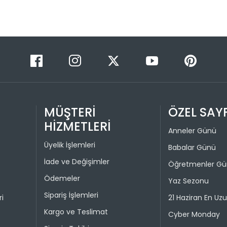
3
ederek iad
4
İade işlemi
uygun olu
durumunda 
Taksit 
1
2
MÜŞTERİ
ÖZEL SAY
HİZMETLERİ
Anneler Günü
Üyelik İşlemleri
Babalar Günü
Taksit 
İade ve Değişimler
Öğretmenler G
1
Ödemeler
Yaz Sezonu
2
Sipariş İşlemleri
ri
21 Haziran En Uz
3
Kargo ve Teslimat
Cyber Monday
4