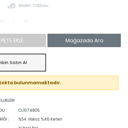
Beden Tablosu
M
L
XL
EPETE EKLE
Mağazada Ara
bin Satın Al
stokta bulunmamaktadır.
LLİKLERİ
DU :
CL1074805
İĞİ :
%54 Viskoz %46 Keten
Yüksel Bel