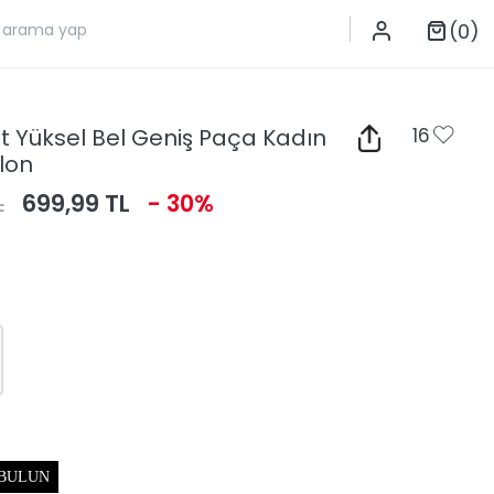
(0)
it Yüksel Bel Geniş Paça Kadın
16
lon
L
699,99 TL
- 30%
 BULUN