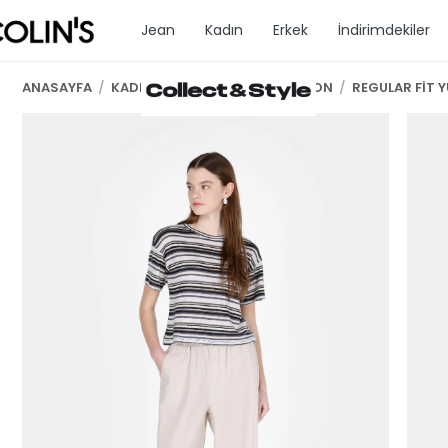
Jean
Kadın
Erkek
İndirimdekiler
ANASAYFA
/
KADIN GİYİM
/
KADIN PANTOLON
/
REGULAR FİT 