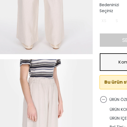
Bedeninizi
Seçiniz
XS
S
S
Kom
Bu ürün 
ÜRÜN ÖZE
ÜRÜN KO
ÜRÜN İÇER
Bel Tipi :