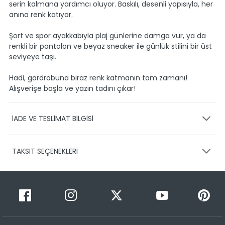
serin kalmana yardımcı oluyor. Baskılı, desenli yapısıyla, her
anına renk katıyor.
Şort ve spor ayakkabıyla plaj günlerine damga vur, ya da
renkli bir pantolon ve beyaz sneaker ile günlük stilini bir üst
seviyeye taşı.
Hadi, gardrobuna biraz renk katmanın tam zamanı!
Alışverişe başla ve yazın tadını çıkar!
İADE VE TESLİMAT BİLGİSİ
KARGO VE TESLİMAT
TAKSİT SEÇENEKLERİ
Ürünlerinizin gönderimini anlaşmalı olduğumuz PTT,
HEPSİJET ve BOVO firmaları ile yapmaktayız.
Siparişleriniz
1-3 iş günü içerisinde kargoya teslim edilir.
Taksit Sayısı
Taksit Miktarı
Taksitli Tutar
Siparişimin kargo takibini nasıl yapabilirim?
Toplam
1
199,99 TL
Üye girişi yaptıktan sonra, sitemizde yer alan
199,99 TL
Hesabım/Siparişlerim paneli üzerinden ilgili siparişinize ait