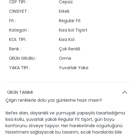
CEP TİPİ :
Cepsiz
CİNSİYET :
Erkek
Fit :
Regular Fit
Kategori :
Kısa kol Tişört
KOL TİPİ :
Kısa Kol
Renk :
Çok Renkli
ÜRÜN GRUBU :
Orme
YAKA TİPİ :
Yuvarlak Yaka
ÜRÜN TANIMI
Çılgın renklerle dolu yaz günlerine hazır mısın?
Nefes alan, dayanıklı ve yumuşak yapısıyla tasarladığımız
kısa kollu, yuvarlak yakalı Regular Fit tişört, gün boyu
konforunu zirveye taşıyor. Her hareketinde özgürlüğünü
hissetmeni sağlayacak bu tasarım, sıcak havalarda bile