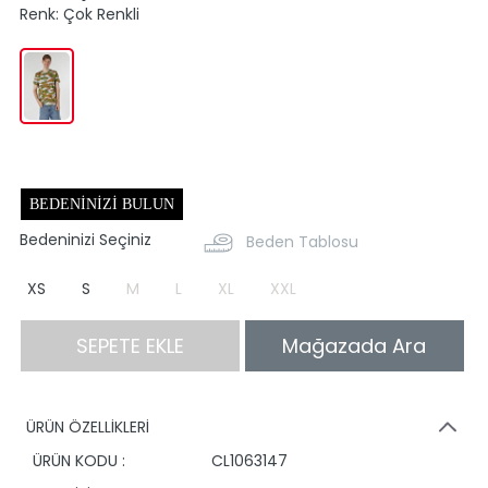
Renk:
Çok Renkli
BEDENINIZI BULUN
Bedeninizi Seçiniz
Beden Tablosu
XS
S
M
L
XL
XXL
SEPETE EKLE
Mağazada Ara
ÜRÜN ÖZELLİKLERİ
ÜRÜN KODU :
CL1063147