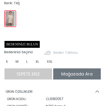
Renk:
TAŞ
BEDENINIZI BULUN
Bedeninizi Seçiniz
Beden Tablosu
S
M
L
XL
XXL
SEPETE EKLE
Mağazada Ara
ÜRÜN ÖZELLİKLERİ
ÜRÜN KODU :
CL1080057