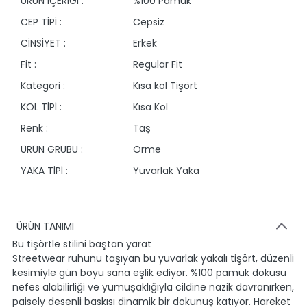
ÜRÜN İÇERİĞİ :
%100 Pamuk
CEP TİPİ :
Cepsiz
CİNSİYET :
Erkek
Fit :
Regular Fit
Kategori :
Kısa kol Tişört
KOL TİPİ :
Kısa Kol
Renk :
Taş
ÜRÜN GRUBU :
Orme
YAKA TİPİ :
Yuvarlak Yaka
ÜRÜN TANIMI
Bu tişörtle stilini baştan yarat
Streetwear ruhunu taşıyan bu yuvarlak yakalı tişört, düzenli
kesimiyle gün boyu sana eşlik ediyor. %100 pamuk dokusu
nefes alabilirliği ve yumuşaklığıyla cildine nazik davranırken,
paisely desenli baskısı dinamik bir dokunuş katıyor. Hareket