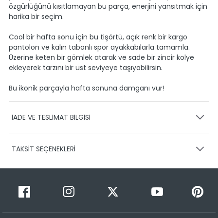
özgürlüğünü kısıtlamayan bu parça, enerjini yansıtmak için
harika bir seçim.
Cool bir hafta sonu için bu tişörtü, açık renk bir kargo
pantolon ve kalın tabanlı spor ayakkabılarla tamamla.
Üzerine keten bir gömlek atarak ve sade bir zincir kolye
ekleyerek tarzını bir üst seviyeye taşıyabilirsin.
Bu ikonik parçayla hafta sonuna damganı vur!
İADE VE TESLİMAT BİLGİSİ
KARGO VE TESLİMAT
TAKSİT SEÇENEKLERİ
Ürünlerinizin gönderimini anlaşmalı olduğumuz PTT,
HEPSİJET ve BOVO firmaları ile yapmaktayız.
Siparişleriniz
1-3 iş günü içerisinde kargoya teslim edilir.
Taksit Sayısı
Taksit Miktarı
Taksitli Tutar
Siparişimin kargo takibini nasıl yapabilirim?
Toplam
1
549,95 TL
Üye girişi yaptıktan sonra, sitemizde yer alan
549,95 TL