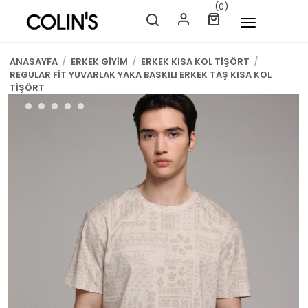
(0)
ANASAYFA
/
ERKEK GİYİM
/
ERKEK KISA KOL TİŞÖRT
/
REGULAR FİT YUVARLAK YAKA BASKILI ERKEK TAŞ KISA KOL
TİŞÖRT