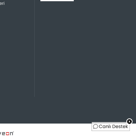
ri
499,99 TL
250,00 TL
Sayısı
Taksit Miktarı
Taksitli Tutar
Toplam
499,99 TL
499,99 TL
499,99 TL
250,00 TL
499,99 TL
166,66 TL
499,99 TL
125,00 TL