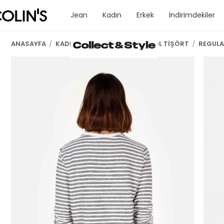
Jean
Kadın
Erkek
İndirimdekiler
ANASAYFA
/
KADIN GİYİM
/
KADIN UZUN KOL TİŞÖRT
/
REGULA