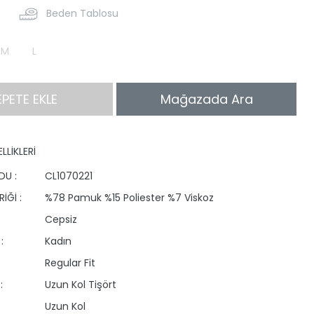
Beden Tablosu
M
L
EPETE EKLE
Mağazada Ara
LLİKLERİ
DU :
CL1070221
İĞİ :
%78 Pamuk %15 Poliester %7 Viskoz
Cepsiz
:
Kadın
Regular Fit
:
Uzun Kol Tişört
Uzun Kol