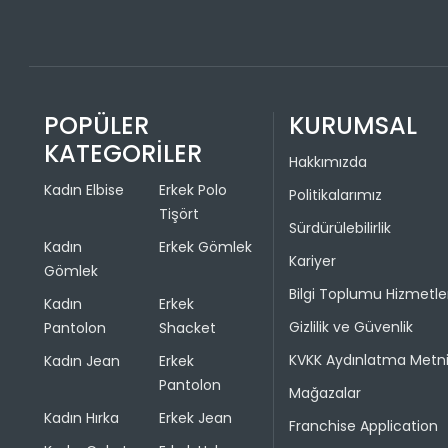
POPÜLER
KURUMSAL
KATEGORİLER
Hakkımızda
Kadın Elbise
Erkek Polo
Politikalarımız
Tişört
Sürdürülebilirlik
Kadın
Erkek Gömlek
Kariyer
Gömlek
Bilgi Toplumu Hizmetle
Kadın
Erkek
Gizlilik ve Güvenlik
Pantolon
Shacket
KVKK Aydınlatma Metn
Kadın Jean
Erkek
Pantolon
Mağazalar
Kadın Hırka
Erkek Jean
Franchise Application