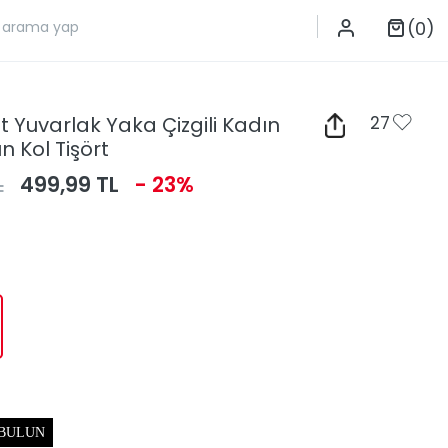
(0)
t Yuvarlak Yaka Çizgili Kadın
27
n Kol Tişört
L
499,99 TL
- 23%
 BULUN