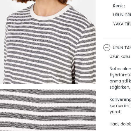
Renk :
ÜRÜN GRU
YAKA TİPİ
ÜRÜN TAN
Uzun kollu r
Nefes alan
tişörtümüz
anına stil
sağlarken, 
Kahverengi
kombinini 
yarat.
Hadi, dola