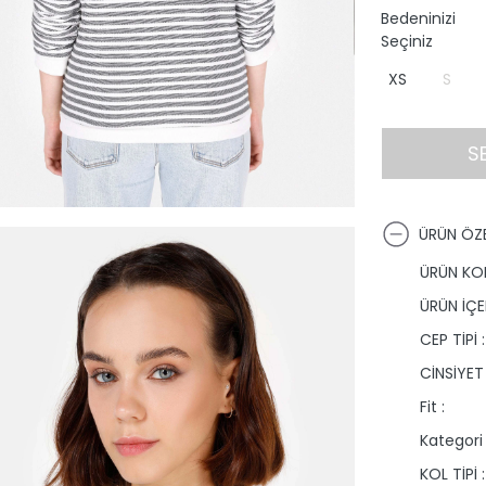
Bedeninizi
Seçiniz
XS
S
S
ÜRÜN ÖZE
ÜRÜN KO
ÜRÜN İÇER
CEP TİPİ :
CİNSİYET 
Fit :
Kategori 
KOL TİPİ :