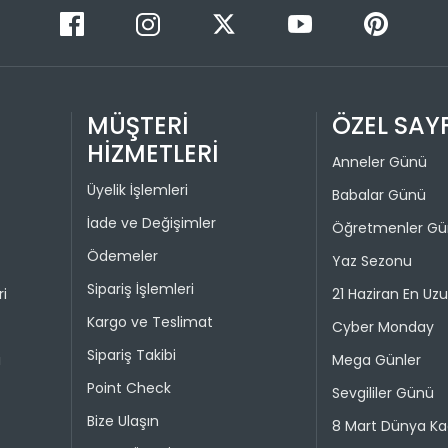
kullanılma
1
30 gün içer
iade kaps
2
Değişim ya
bedeniyle v
MÜŞTERİ
ÖZEL SAY
HİZMETLERİ
Taksit 
İade işlem
Anneler Günü
Üyelik İşlemleri
1
Babalar Günü
“Hesabım” 
istediğini
İade ve Değişimler
2
Öğretmenler G
Daha sonra
Ödemeler
3
Yaz Sezonu
ederek iad
Sipariş İşlemleri
4
ri
21 Haziran En Uz
İade işlemi
Kargo ve Teslimat
uygun olu
Cyber Monday
durumunda 
Sipariş Takibi
i
Mega Günler
Point Check
Taksit 
Sevgililer Günü
Bize Ulaşın
8 Mart Dünya Ka
1