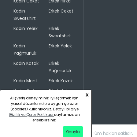
Kadın Ceket
Erkek Hırka
Kadın
Erkek Ceket
Sweatshirt
Kadın Yelek
Erkek
Sweatshirt
Kadın
Erkek Yelek
Yağmurluk
Kadın Kazak
Erkek
Yağmurluk
Kadın Mont
Erkek Kazak
Kadın Giyim
Erkek Kaban
x
Alışveriş deneyiminizi iyileştirmek için
yasal düzenlemelere uygun çerezler
(cookies) kullanıyoruz. Detaylı bilgiye
Gizlilik ve Çerez Politikası
sayfamızdan
erişebilirsiniz.
Onayla
Copyright © 2026 COLINS. Tüm hakları saklıdır.