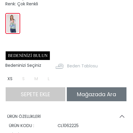
Renk:
Çok Renkli
BEDENINIZI BULUN
Bedeninizi Seçiniz
Beden Tablosu
XS
S
M
L
SEPETE EKLE
Mağazada Ara
ÜRÜN ÖZELLİKLERİ
ÜRÜN KODU :
CL1062225