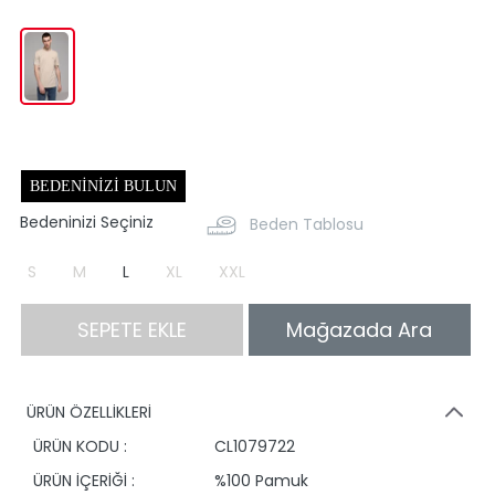
BEDENINIZI BULUN
Bedeninizi Seçiniz
Beden Tablosu
S
M
L
XL
XXL
SEPETE EKLE
Mağazada Ara
ÜRÜN ÖZELLİKLERİ
ÜRÜN KODU :
CL1079722
ÜRÜN İÇERİĞİ :
%100 Pamuk