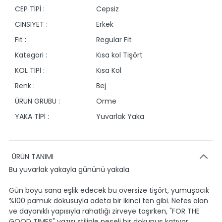
CEP TİPİ :
Cepsiz
CİNSİYET :
Erkek
Fit :
Regular Fit
Kategori :
Kısa kol Tişört
KOL TİPİ :
Kısa Kol
Renk :
Bej
ÜRÜN GRUBU :
Orme
YAKA TİPİ :
Yuvarlak Yaka
ÜRÜN TANIMI
Bu yuvarlak yakayla gününü yakala
Gün boyu sana eşlik edecek bu oversize tişört, yumuşacık
%100 pamuk dokusuyla adeta bir ikinci ten gibi. Nefes alan
ve dayanıklı yapısıyla rahatlığı zirveye taşırken, "FOR THE
GOOD TIMES" yazısı stilinle neşeli bir dokunuş katıyor.