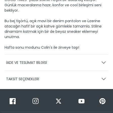
Günlük maceralarına hazır, konfor ve cool birleşimi seni
bekliyor.
Bu bej tişörtü, açık mavi bir denim pantolon ve üzerine
atacağın hafif bir açık kahve gömlekle tamamla. Stiline
dinamizm katmak için bir de beyaz sneaker eklemeyi
unutma.
Hafta sonu modunu Colin's ile zirveye taşı!
İADE VE TESLİMAT BİLGİSİ
KARGO VE TESLİMAT
TAKSİT SEÇENEKLERİ
Ürünlerinizin gönderimini anlaşmalı olduğumuz PTT,
HEPSİJET ve BOVO firmaları ile yapmaktayız.
Siparişleriniz
1-3 iş günü içerisinde kargoya teslim edilir.
Taksit Sayısı
Taksit Miktarı
Taksitli Tutar
Siparişimin kargo takibini nasıl yapabilirim?
Toplam
1
399,95 TL
Üye girişi yaptıktan sonra, sitemizde yer alan
399,95 TL