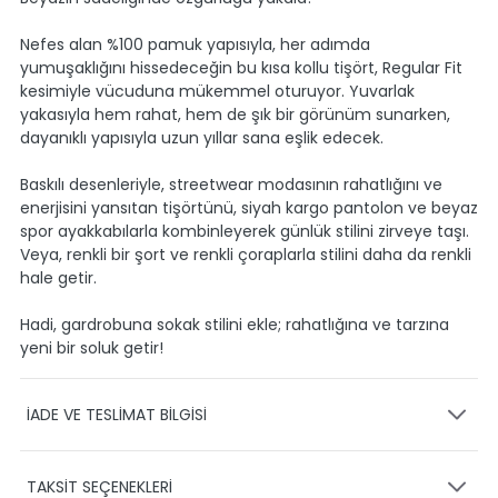
Nefes alan %100 pamuk yapısıyla, her adımda
yumuşaklığını hissedeceğin bu kısa kollu tişört, Regular Fit
kesimiyle vücuduna mükemmel oturuyor. Yuvarlak
yakasıyla hem rahat, hem de şık bir görünüm sunarken,
dayanıklı yapısıyla uzun yıllar sana eşlik edecek.
Baskılı desenleriyle, streetwear modasının rahatlığını ve
enerjisini yansıtan tişörtünü, siyah kargo pantolon ve beyaz
spor ayakkabılarla kombinleyerek günlük stilini zirveye taşı.
Veya, renkli bir şort ve renkli çoraplarla stilini daha da renkli
hale getir.
Hadi, gardrobuna sokak stilini ekle; rahatlığına ve tarzına
yeni bir soluk getir!
İADE VE TESLİMAT BİLGİSİ
KARGO VE TESLİMAT
TAKSİT SEÇENEKLERİ
Ürünlerinizin gönderimini anlaşmalı olduğumuz PTT,