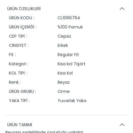
ÜRÜN ÖZELLİKLERİ
ÜRÜN KODU :
CL1066764
ÜRÜN İÇERİĞİ :
%100 Pamuk
CEP TİPİ :
Cepsiz
CİNSİYET :
Erkek
Fit :
Regular Fit
Kategori :
Kısa kol Tişört
KOL TİPİ :
Kısa Kol
Renk :
Beyaz
ÜRÜN GRUBU :
Orme
YAKA TİPİ :
Yuvarlak Yaka
ÜRÜN TANIMI
Beyazın sadeliğinde özgürlüğü yakala!