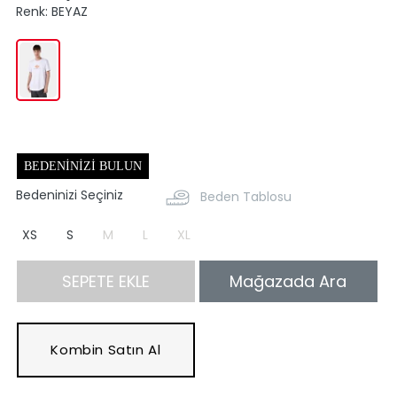
Renk:
BEYAZ
BEDENINIZI BULUN
Bedeninizi Seçiniz
Beden Tablosu
XS
S
M
L
XL
SEPETE EKLE
Mağazada Ara
Kombin Satın Al