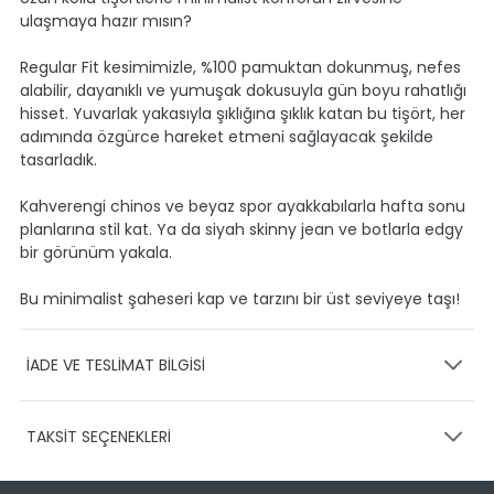
ulaşmaya hazır mısın?
Regular Fit kesimimizle, %100 pamuktan dokunmuş, nefes
alabilir, dayanıklı ve yumuşak dokusuyla gün boyu rahatlığı
hisset. Yuvarlak yakasıyla şıklığına şıklık katan bu tişört, her
adımında özgürce hareket etmeni sağlayacak şekilde
tasarladık.
Kahverengi chinos ve beyaz spor ayakkabılarla hafta sonu
planlarına stil kat. Ya da siyah skinny jean ve botlarla edgy
bir görünüm yakala.
Bu minimalist şaheseri kap ve tarzını bir üst seviyeye taşı!
İADE VE TESLİMAT BİLGİSİ
KARGO VE TESLİMAT
TAKSİT SEÇENEKLERİ
Ürünlerinizin gönderimini anlaşmalı olduğumuz PTT,
HEPSİJET ve BOVO firmaları ile yapmaktayız.
Siparişleriniz
1-3 iş günü içerisinde kargoya teslim edilir.