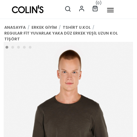
(0)
ANASAYFA
/
ERKEK GİYİM
/
TSHİRT U.KOL
/
REGULAR FİT YUVARLAK YAKA DÜZ ERKEK YEŞİL UZUN KOL
TİŞÖRT