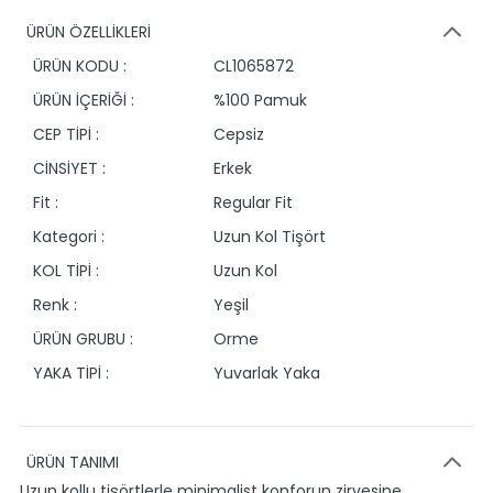
ÜRÜN ÖZELLİKLERİ
ÜRÜN KODU :
CL1065872
ÜRÜN İÇERİĞİ :
%100 Pamuk
CEP TİPİ :
Cepsiz
CİNSİYET :
Erkek
Fit :
Regular Fit
Kategori :
Uzun Kol Tişört
KOL TİPİ :
Uzun Kol
Renk :
Yeşil
ÜRÜN GRUBU :
Orme
YAKA TİPİ :
Yuvarlak Yaka
ÜRÜN TANIMI
Uzun kollu tişörtlerle minimalist konforun zirvesine