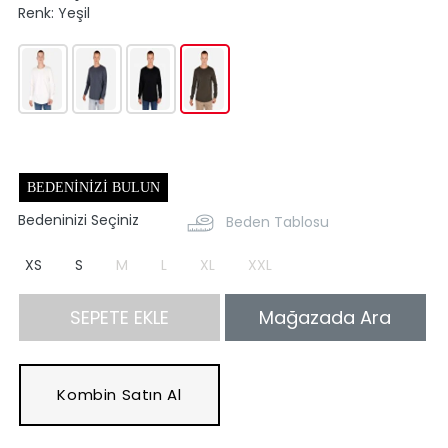
Renk:
Yeşil
BEDENINIZI BULUN
Bedeninizi Seçiniz
Beden Tablosu
XS
S
M
L
XL
XXL
SEPETE EKLE
Mağazada Ara
Kombin Satın Al