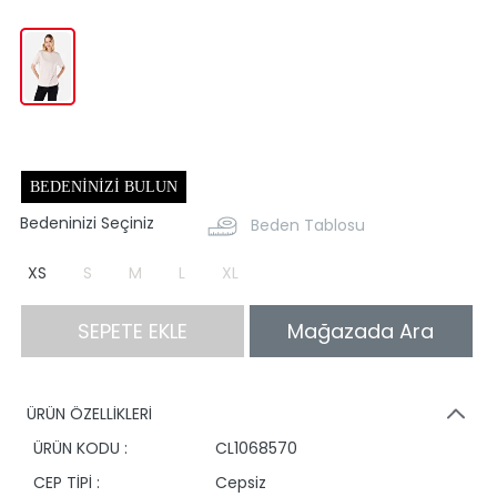
BEDENINIZI BULUN
Bedeninizi Seçiniz
Beden Tablosu
XS
S
M
L
XL
SEPETE EKLE
Mağazada Ara
ÜRÜN ÖZELLİKLERİ
ÜRÜN KODU :
CL1068570
CEP TİPİ :
Cepsiz