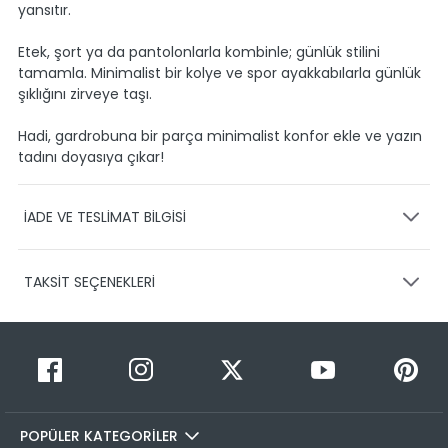
yansıtır.
Etek, şort ya da pantolonlarla kombinle; günlük stilini
tamamla. Minimalist bir kolye ve spor ayakkabılarla günlük
şıklığını zirveye taşı.
Hadi, gardrobuna bir parça minimalist konfor ekle ve yazın
tadını doyasıya çıkar!
İADE VE TESLİMAT BİLGİSİ
KARGO VE TESLİMAT
TAKSİT SEÇENEKLERİ
Ürünlerinizin gönderimini anlaşmalı olduğumuz PTT,
HEPSİJET ve BOVO firmaları ile yapmaktayız.
Siparişleriniz
1-3 iş günü içerisinde kargoya teslim edilir.
Taksit Sayısı
Taksit Miktarı
Taksitli Tutar
Siparişimin kargo takibini nasıl yapabilirim?
Toplam
1
199,99 TL
Üye girişi yaptıktan sonra, sitemizde yer alan
199,99 TL
Hesabım/Siparişlerim paneli üzerinden ilgili siparişinize ait
POPÜLER KATEGORİLER
2
199,99 TL
100,00 TL