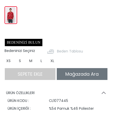
BEDENINIZI BULUN
Bedeninizi Seçiniz
Beden Tablosu
XS
S
M
L
XL
SEPETE EKLE
Mağazada Ara
ÜRÜN ÖZELLİKLERİ
ÜRÜN KODU :
CL1077445
ÜRÜN İÇERİĞİ :
%54 Pamuk %46 Poliester