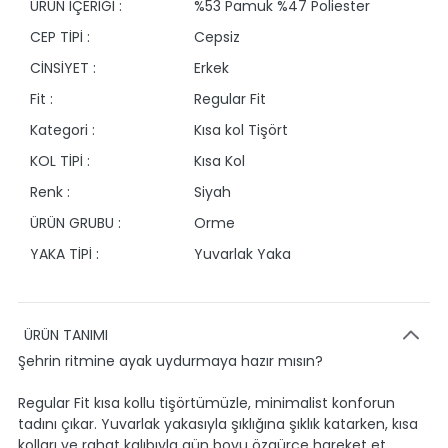
ÜRÜN İÇERİĞİ :
%53 Pamuk %47 Poliester
CEP TİPİ :
Cepsiz
CİNSİYET :
Erkek
Fit :
Regular Fit
Kategori :
Kısa kol Tişört
KOL TİPİ :
Kısa Kol
Renk :
Siyah
ÜRÜN GRUBU :
Orme
YAKA TİPİ :
Yuvarlak Yaka
ÜRÜN TANIMI
Şehrin ritmine ayak uydurmaya hazır mısın?
Regular Fit kısa kollu tişörtümüzle, minimalist konforun
tadını çıkar. Yuvarlak yakasıyla şıklığına şıklık katarken, kısa
kolları ve rahat kalıbıyla gün boyu özgürce hareket et.