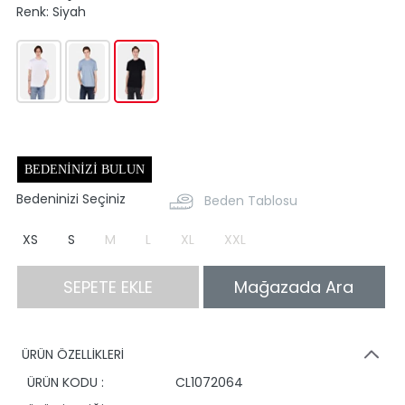
Renk:
Siyah
BEDENINIZI BULUN
Bedeninizi Seçiniz
Beden Tablosu
XS
S
M
L
XL
XXL
SEPETE EKLE
Mağazada Ara
ÜRÜN ÖZELLİKLERİ
ÜRÜN KODU :
CL1072064