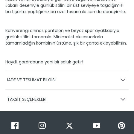
Jakarlı deseniyle günlük stilini bir üst seviyeye taşıdığımız
bu tişörtü, yaptığımız bu özel tasarımla sen de deneyimle.
Kahverengi chinos pantolon ve beyaz spor ayakkabıyla
günlük stilini tamamla. Minimalist aksesuarlarla
tamamladığın kombinin üstüne, şık bir çanta ekleyebilirsin.
Haydi, gardrobuna yeni bir soluk getir!
İADE VE TESLİMAT BİLGİSİ
KARGO VE TESLİMAT
TAKSİT SEÇENEKLERİ
Ürünlerinizin gönderimini anlaşmalı olduğumuz PTT,
HEPSİJET ve BOVO firmaları ile yapmaktayız.
Siparişleriniz
1-3 iş günü içerisinde kargoya teslim edilir.
Taksit Sayısı
Taksit Miktarı
Taksitli Tutar
Siparişimin kargo takibini nasıl yapabilirim?
Toplam