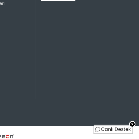
699,99 TL
ri
699,99 TL
350,00 TL
Sayısı
Taksit Miktarı
Taksitli Tutar
Toplam
699,99 TL
699,99 TL
699,99 TL
350,00 TL
699,99 TL
233,33 TL
699,99 TL
175,00 TL