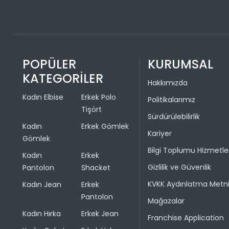
POPÜLER
KURUMSAL
KATEGORİLER
Hakkımızda
Kadın Elbise
Erkek Polo
Politikalarımız
Tişört
Sürdürülebilirlik
Kadın
Erkek Gömlek
Kariyer
Gömlek
Bilgi Toplumu Hizmetle
Kadın
Erkek
Gizlilik ve Güvenlik
Pantolon
Shacket
KVKK Aydınlatma Metn
Kadın Jean
Erkek
Pantolon
Mağazalar
Kadın Hırka
Erkek Jean
Franchise Application