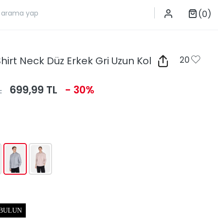
(0)
Shirt Neck Düz Erkek Gri Uzun Kol
20
L
699,99 TL
- 30%
 BULUN