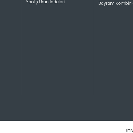
Yanlış Ürün İadeleri
Bayram Kombinle
2
Taksit 
1
2
3
4