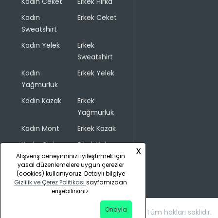
Kadın Ceket
Erkek Hırka
Kadın
Erkek Ceket
Sweatshirt
Kadın Yelek
Erkek
Sweatshirt
Kadın
Erkek Yelek
Yağmurluk
Kadın Kazak
Erkek
Yağmurluk
Kadın Mont
Erkek Kazak
Kadın Giyim
Erkek Kaban
x
Alışveriş deneyiminizi iyileştirmek için
yasal düzenlemelere uygun çerezler
(cookies) kullanıyoruz. Detaylı bilgiye
Gizlilik ve Çerez Politikası
sayfamızdan
erişebilirsiniz.
Onayla
Copyright © 2026 COLINS. Tüm hakları saklıdır.