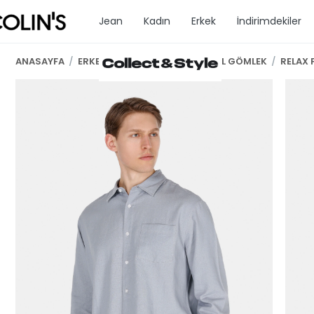
Jean
Kadın
Erkek
İndirimdekiler
ANASAYFA
/
ERKEK GİYİM
/
ERKEK UZUN KOL GÖMLEK
/
RELAX 