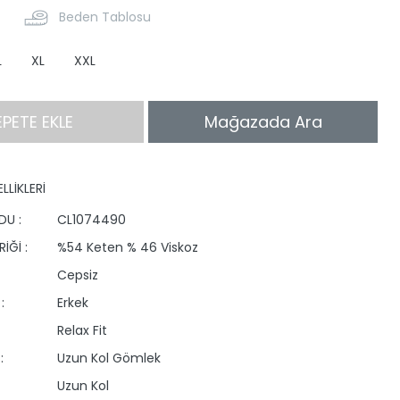
Beden Tablosu
L
XL
XXL
EPETE EKLE
Mağazada Ara
LLİKLERİ
DU :
CL1074490
İĞİ :
%54 Keten % 46 Viskoz
Cepsiz
:
Erkek
Relax Fit
:
Uzun Kol Gömlek
Uzun Kol