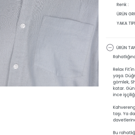
Renk :
ÜRÜN GRU
YAKA TİPİ
ÜRÜN TAN
Rahatlığına
Relax Fit'
yaşa. Düğm
gömlek, Sh
katar. Gün
ince işçiliğ
Kahverengi
taşı. Ya d
davetlerin
Bu rahatlığ