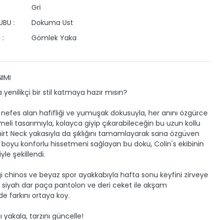
Gri
BU :
Dokuma Ust
 :
Gömlek Yaka
IMI
 yenilikçi bir stil katmaya hazır mısın?
in nefes alan hafifliği ve yumuşak dokusuyla, her anını özgürce
eli tasarımıyla, kolayca giyip çıkarabileceğin bu uzun kollu
irt Neck yakasıyla da şıklığını tamamlayarak sana özgüven
 boyu konforlu hissetmeni sağlayan bu doku, Colin's ekibinin
iyle şekillendi.
 chinos ve beyaz spor ayakkabıyla hafta sonu keyfini zirveye
a siyah dar paça pantolon ve deri ceket ile akşam
de farkını ortaya koy.
ı yakala, tarzını güncelle!