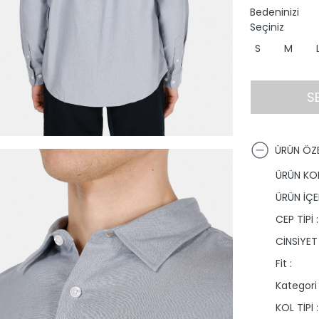
Bedeninizi
Seçiniz
S
M
S
ÜRÜN ÖZE
ÜRÜN KO
ÜRÜN İÇER
CEP TİPİ :
CİNSİYET 
Fit :
Kategori 
KOL TİPİ :