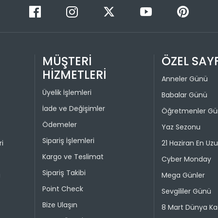
Colin's On
kullanılma
1
30 gün içer
iade kaps
2
Değişim ya
MÜŞTERİ
ÖZEL SAY
bedeniyle v
HİZMETLERİ
Anneler Günü
Taksit 
İade işlem
Üyelik İşlemleri
Babalar Günü
1
“Hesabım” 
İade ve Değişimler
Öğretmenler G
istediğini
2
Ödemeler
Daha sonra
Yaz Sezonu
3
ederek iad
Sipariş İşlemleri
ri
21 Haziran En Uz
4
İade işlemi
Kargo ve Teslimat
Cyber Monday
uygun olu
Sipariş Takibi
i
Mega Günler
durumunda 
Point Check
Sevgililer Günü
Taksit 
Bize Ulaşın
8 Mart Dünya Ka
1