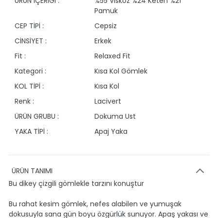
ÜRÜN İÇERİĞİ :
%55 Viskoz %24 Keten %21
Pamuk
CEP TİPİ :
Cepsiz
CİNSİYET :
Erkek
Fit :
Relaxed Fit
Kategori :
Kısa Kol Gömlek
KOL TİPİ :
Kısa Kol
Renk :
Lacivert
ÜRÜN GRUBU :
Dokuma Ust
YAKA TİPİ :
Apaj Yaka
ÜRÜN TANIMI
Bu dikey çizgili gömlekle tarzını konuştur
Bu rahat kesim gömlek, nefes alabilen ve yumuşak
dokusuyla sana gün boyu özgürlük sunuyor. Apaş yakası ve