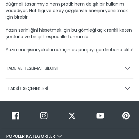
düğmeli tasarımıyla hem pratik hem de şık bir kullanım
vadediyor. Hafifliği ve dikey çizgileriyle enerjini yansıtmak
için birebir.
Yazın serinliğini hissetmek için bu gömleği açık renkli keten
şortlarla ve bir çift espadrille tamamla.
Yazın enerjisini yakalamak için bu parçayı gardırobuna ekle!
İADE VE TESLİMAT BİLGİSİ
KARGO VE TESLİMAT
TAKSİT SEÇENEKLERİ
Ürünlerinizin gönderimini anlaşmalı olduğumuz PTT,
HEPSİJET ve BOVO firmaları ile yapmaktayız.
Siparişleriniz
1-3 iş günü içerisinde kargoya teslim edilir.
Taksit Sayısı
Taksit Miktarı
Taksitli Tutar
Siparişimin kargo takibini nasıl yapabilirim?
Toplam
1
999,95 TL
Üye girişi yaptıktan sonra, sitemizde yer alan
999,95 TL
Hesabım/Siparişlerim paneli üzerinden ilgili siparişinize ait
POPÜLER KATEGORİLER
2
999,95 TL
499,98 TL