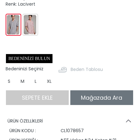
Renk:
Lacivert
BEDENINIZI BULUN
Bedeninizi Seçiniz
Beden Tablosu
S
M
L
XL
SEPETE EKLE
Mağazada Ara
ÜRÜN ÖZELLİKLERİ
ÜRÜN KODU :
CL1078657