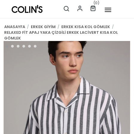
(0)
ANASAYFA
/
ERKEK GİYİM
/
ERKEK KISA KOL GÖMLEK
/
RELAXED FİT APAJ YAKA ÇİZGİLİ ERKEK LACİVERT KISA KOL
GÖMLEK