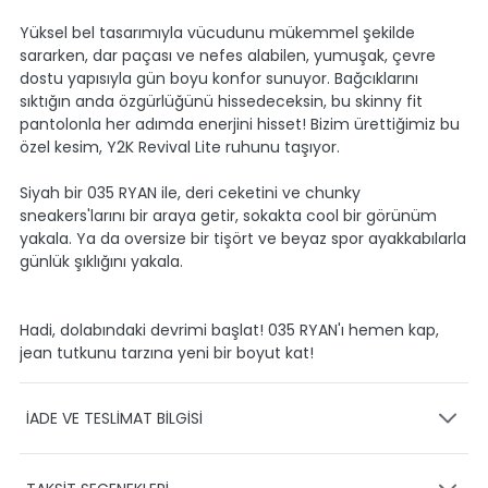
Yüksel bel tasarımıyla vücudunu mükemmel şekilde
sararken, dar paçası ve nefes alabilen, yumuşak, çevre
dostu yapısıyla gün boyu konfor sunuyor. Bağcıklarını
sıktığın anda özgürlüğünü hissedeceksin, bu skinny fit
pantolonla her adımda enerjini hisset! Bizim ürettiğimiz bu
özel kesim, Y2K Revival Lite ruhunu taşıyor.
Siyah bir 035 RYAN ile, deri ceketini ve chunky
sneakers'larını bir araya getir, sokakta cool bir görünüm
yakala. Ya da oversize bir tişört ve beyaz spor ayakkabılarla
günlük şıklığını yakala.
Hadi, dolabındaki devrimi başlat! 035 RYAN'ı hemen kap,
jean tutkunu tarzına yeni bir boyut kat!
İADE VE TESLİMAT BİLGİSİ
KARGO VE TESLİMAT