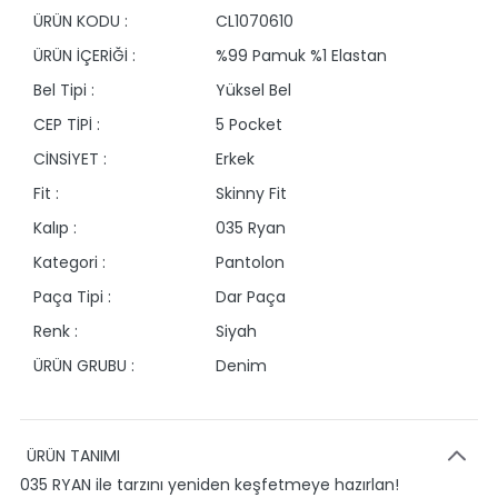
ÜRÜN KODU :
CL1070610
ÜRÜN İÇERİĞİ :
%99 Pamuk %1 Elastan
Bel Tipi :
Yüksel Bel
CEP TİPİ :
5 Pocket
CİNSİYET :
Erkek
Fit :
Skinny Fit
Kalıp :
035 Ryan
Kategori :
Pantolon
Paça Tipi :
Dar Paça
Renk :
Siyah
ÜRÜN GRUBU :
Denim
ÜRÜN TANIMI
035 RYAN ile tarzını yeniden keşfetmeye hazırlan!