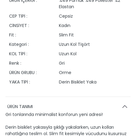
ÜRÜN İÇERİĞİ :
%49 Pamuk %49 Poliester %2
Elastan
CEP TİPİ :
Cepsiz
CİNSİYET :
Kadın
Fit :
Slim Fit
Kategori :
Uzun Kol Tişört
KOL TİPİ :
Uzun Kol
Renk :
Gri
ÜRÜN GRUBU :
Orme
YAKA TİPİ :
Derin Bisiklet Yaka
ÜRÜN TANIMI
Gri tonlarında minimalist konforun yeni adresi!
Derin bisiklet yakasıyla şıklığı yakalarken, uzun kolları
rahatlığına teslim ol. Slim fit kesimiyle vücudunu kusursuz