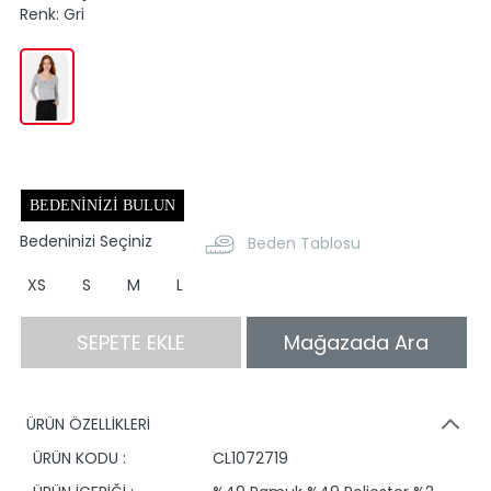
Renk:
Gri
BEDENINIZI BULUN
Bedeninizi Seçiniz
Beden Tablosu
XS
S
M
L
SEPETE EKLE
Mağazada Ara
ÜRÜN ÖZELLİKLERİ
ÜRÜN KODU :
CL1072719