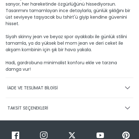
sarıyor, her hareketinde özgürlüğünü hissediyorsun.
Tasarımını tamamlayan ince detaylarla, günlük şıklığını bir
üst seviyeye taşıyacak bu tshirt'ü giyip kendine güvenini
hisset.
Siyah skinny jean ve beyaz spor ayakkabı ile günlük stilini
tamamla, ya da yüksek bel mom jean ve deri ceket ile
akşam kombinin için şık bir hava yakala.
Hadi, gardrobuna minimalist konforu ekle ve tarzına
damga vur!
İADE VE TESLİMAT BİLGİSİ
KARGO VE TESLİMAT
TAKSİT SEÇENEKLERİ
Ürünlerinizin gönderimini anlaşmalı olduğumuz PTT,
HEPSİJET ve BOVO firmaları ile yapmaktayız.
Siparişleriniz
1-3 iş günü içerisinde kargoya teslim edilir.
Taksit Sayısı
Taksit Miktarı
Taksitli Tutar
Siparişimin kargo takibini nasıl yapabilirim?