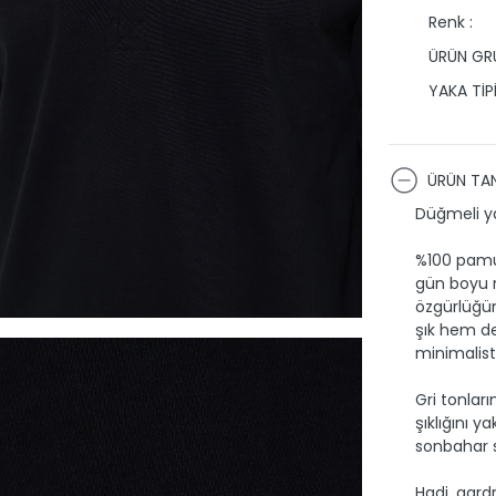
Renk :
ÜRÜN GRU
YAKA TİPİ
ÜRÜN TAN
Düğmeli yak
%100 pamuk
gün boyu ra
özgürlüğün
şık hem de
minimalist
Gri tonlar
şıklığını y
sonbahar s
Hadi, gard