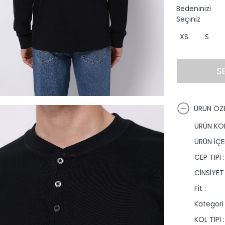
Bedeninizi
Seçiniz
XS
S
S
ÜRÜN ÖZE
ÜRÜN KO
ÜRÜN İÇER
CEP TİPİ :
CİNSİYET 
Fit :
Kategori 
KOL TİPİ :