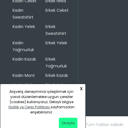
Kadın Ceket
Erkek Hırka
Kadın
Erkek Ceket
Sweatshirt
Kadın Yelek
Erkek
Sweatshirt
Kadın
Erkek Yelek
Yağmurluk
Kadın Kazak
Erkek
Yağmurluk
Kadın Mont
Erkek Kazak
Kadın Giyim
Erkek Kaban
x
Alışveriş deneyiminizi iyileştirmek için
yasal düzenlemelere uygun çerezler
(cookies) kullanıyoruz. Detaylı bilgiye
Gizlilik ve Çerez Politikası
sayfamızdan
erişebilirsiniz.
Onayla
Copyright © 2026 COLINS. Tüm hakları saklıdır.