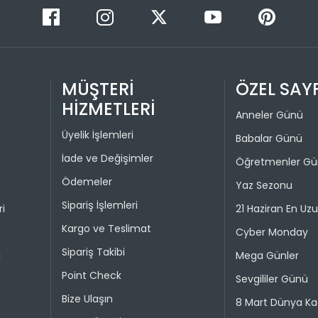
Taksit 
Colin's On
kullanılma
1
30 gün içer
iade kaps
2
Değişim ya
MÜŞTERİ
ÖZEL SAY
bedeniyle v
HİZMETLERİ
Anneler Günü
Taksit 
İade işlem
Üyelik İşlemleri
Babalar Günü
1
“Hesabım” 
İade ve Değişimler
Öğretmenler G
istediğini
2
Ödemeler
Yaz Sezonu
Daha sonra
3
ederek iad
Sipariş İşlemleri
ri
21 Haziran En Uz
4
Kargo ve Teslimat
İade işlemi
Cyber Monday
uygun olu
Sipariş Takibi
i
Mega Günler
durumunda 
Point Check
Sevgililer Günü
Taksit 
Bize Ulaşın
8 Mart Dünya Ka