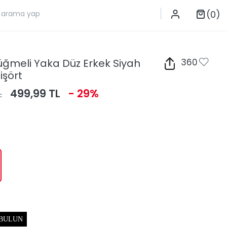
(0)
Düğmeli Yaka Düz Erkek Siyah
360
işört
L
499,99 TL
- 29%
 BULUN