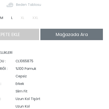
Beden Tablosu
M
L
XL
XXL
EPETE EKLE
Mağazada Ara
LLİKLERİ
DU :
CL1065875
İĞİ :
%100 Pamuk
Cepsiz
:
Erkek
Slim Fit
:
Uzun Kol Tişört
Uzun Kol