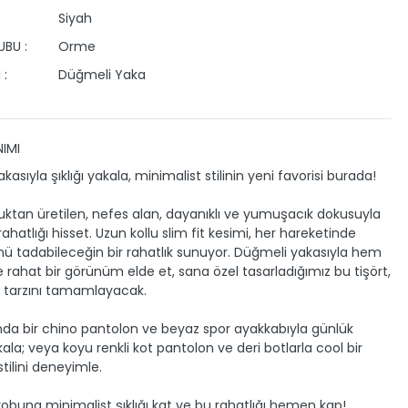
Siyah
BU :
Orme
 :
Düğmeli Yaka
IMI
asıyla şıklığı yakala, minimalist stilinin yeni favorisi burada!
tan üretilen, nefes alan, dayanıklı ve yumuşacık dokusuyla
hatlığı hisset. Uzun kollu slim fit kesimi, her hareketinde
ü tadabileceğin bir rahatlık sunuyor. Düğmeli yakasıyla hem
 rahat bir görünüm elde et, sana özel tasarladığımız bu tişört,
 tarzını tamamlayacak.
ında bir chino pantolon ve beyaz spor ayakkabıyla günlük
akala; veya koyu renkli kot pantolon ve deri botlarla cool bir
tilini deneyimle.
robuna minimalist şıklığı kat ve bu rahatlığı hemen kap!