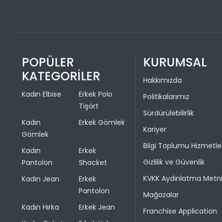
POPÜLER
KURUMSAL
KATEGORİLER
Hakkımızda
Kadın Elbise
Erkek Polo
Politikalarımız
Tişört
Sürdürülebilirlik
Kadın
Erkek Gömlek
Kariyer
Gömlek
Bilgi Toplumu Hizmetle
Kadın
Erkek
Gizlilik ve Güvenlik
Pantolon
Shacket
KVKK Aydınlatma Metn
Kadın Jean
Erkek
Pantolon
Mağazalar
Kadın Hırka
Erkek Jean
Franchise Application