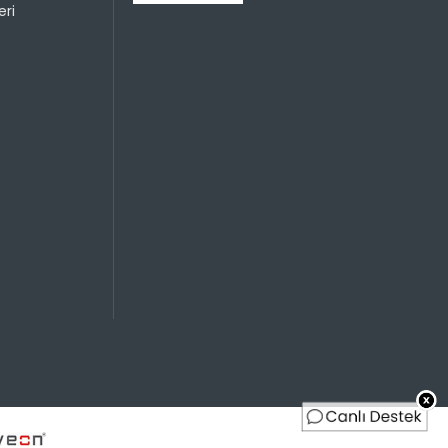
499,99 TL
499,99 TL
ri
499,99 TL
250,00 TL
Sayısı
Taksit Miktarı
Taksitli Tutar
Toplam
499,99 TL
499,99 TL
499,99 TL
250,00 TL
499,99 TL
166,66 TL
499,99 TL
125,00 TL