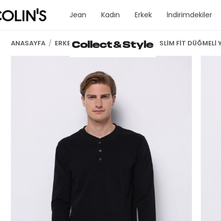
Jean
Kadın
Erkek
İndirimdekiler
ANASAYFA
/
ERKEK GİYİM
/
TSHİRT U.KOL
/
SLİM FİT DÜĞMELİ