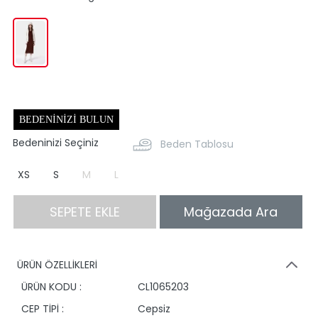
BEDENINIZI BULUN
Bedeninizi Seçiniz
Beden Tablosu
XS
S
M
L
SEPETE EKLE
Mağazada Ara
ÜRÜN ÖZELLİKLERİ
ÜRÜN KODU :
CL1065203
CEP TİPİ :
Cepsiz