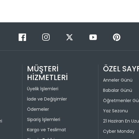
1
2
3
4
MÜŞTERİ
ÖZEL SAY
HİZMETLERİ
Anneler Günü
Üyelik İşlemleri
Babalar Günü
İade ve Değişimler
Öğretmenler G
Ödemeler
Yaz Sezonu
Sipariş İşlemleri
ri
21 Haziran En Uz
Kargo ve Teslimat
Cyber Monday