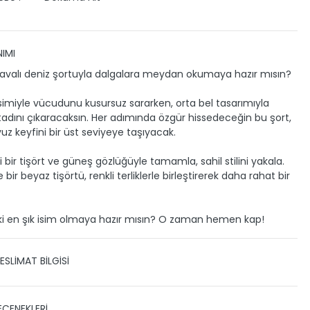
IMI
avalı deniz şortuyla dalgalara meydan okumaya hazır mısın?
esimiyle vücudunu kusursuz sararken, orta bel tasarımıyla
 tadını çıkaracaksın. Her adımında özgür hissedeceğin bu şort,
uz keyfini bir üst seviyeye taşıyacak.
 bir tişört ve güneş gözlüğüyle tamamla, sahil stilini yakala.
bir beyaz tişörtü, renkli terliklerle birleştirerek daha rahat bir
i en şık isim olmaya hazır mısın? O zaman hemen kap!
ESLİMAT BİLGİSİ
 TESLİMAT
EÇENEKLERİ