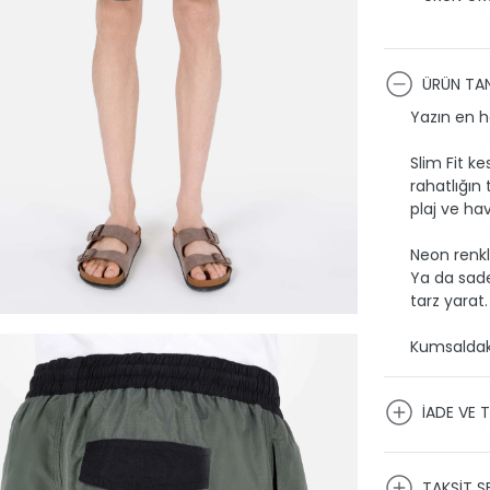
ÜRÜN TAN
Yazın en h
Slim Fit k
rahatlığın
plaj ve hav
Neon renkli
Ya da sade 
tarz yarat.
Kumsaldak
İADE VE T
KARGO VE
TAKSİT S