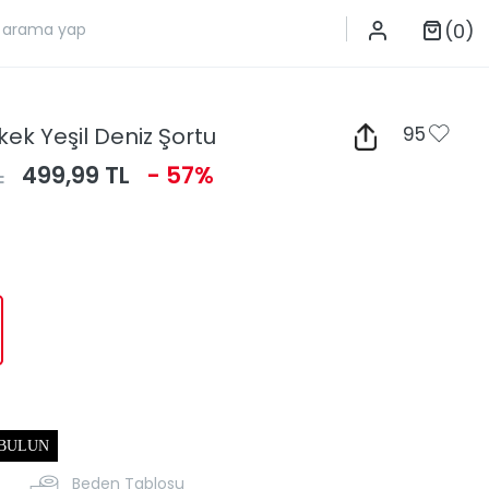
(0)
rkek Yeşil Deniz Şortu
95
L
499,99 TL
- 57%
 BULUN
Beden Tablosu