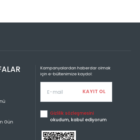
Toplam
499,99 TL
499,99 TL
499,99 TL
250,00 TL
499,99 TL
166,66 TL
499,99 TL
125,00 TL
FALAR
Kampanyalardan haberdar olmak
için e-bültenimize kaydol:
ünü
Gizlilik sözleşmesini
okudum, kabul ediyorum
un Gün