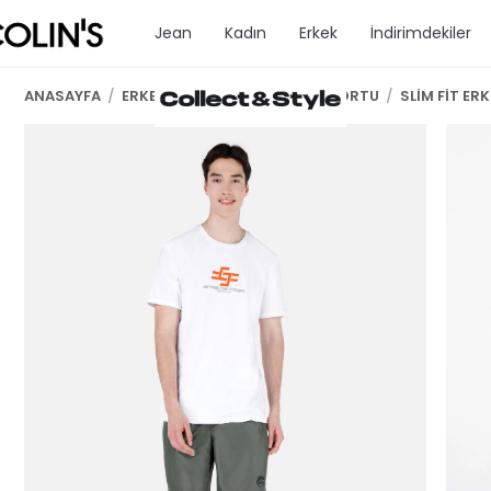
Jean
Kadın
Erkek
İndirimdekiler
ANASAYFA
/
ERKEK GİYİM
/
ERKEK DENİZ ŞORTU
/
SLİM FİT ER