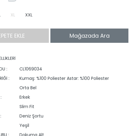
L
XL
XXL
EPETE EKLE
Mağazada Ara
LLİKLERİ
DU :
CL1069034
İĞİ :
Kumaş: %100 Poliester Astar: %100 Poliester
Orta Bel
:
Erkek
Slim Fit
:
Deniz Şortu
Yeşil
BU :
Dokuma Alt