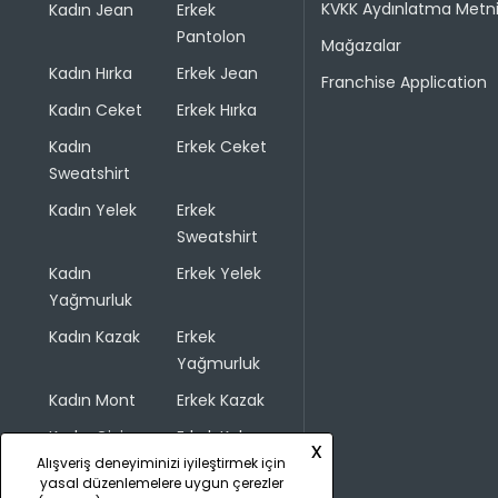
KVKK Aydınlatma Metn
Kadın Jean
Erkek
Pantolon
Mağazalar
Kadın Hırka
Erkek Jean
Franchise Application
Kadın Ceket
Erkek Hırka
Kadın
Erkek Ceket
Sweatshirt
Kadın Yelek
Erkek
Sweatshirt
Kadın
Erkek Yelek
Yağmurluk
Kadın Kazak
Erkek
Yağmurluk
Kadın Mont
Erkek Kazak
Kadın Giyim
Erkek Kaban
x
Alışveriş deneyiminizi iyileştirmek için
yasal düzenlemelere uygun çerezler