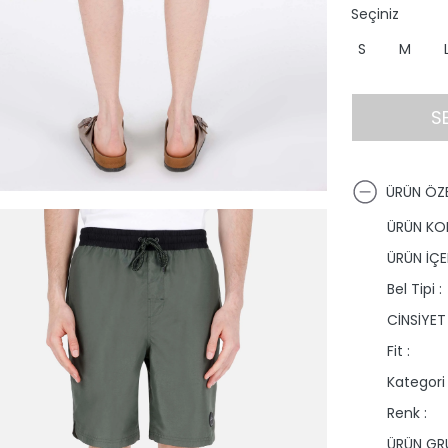
Seçiniz
S
M
S
ÜRÜN ÖZE
ÜRÜN KO
ÜRÜN İÇER
Bel Tipi :
CİNSİYET 
Fit :
Kategori 
Renk :
ÜRÜN GRU