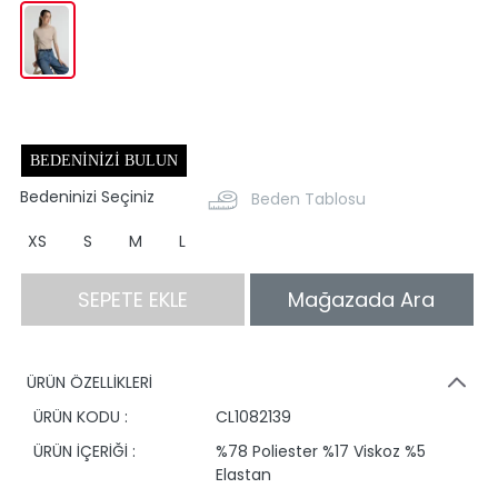
BEDENINIZI BULUN
Bedeninizi Seçiniz
Beden Tablosu
XS
S
M
L
SEPETE EKLE
Mağazada Ara
ÜRÜN ÖZELLİKLERİ
ÜRÜN KODU :
CL1082139
ÜRÜN İÇERİĞİ :
%78 Poliester %17 Viskoz %5
Elastan