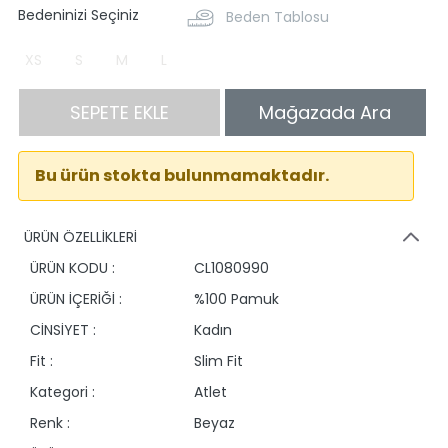
Bedeninizi Seçiniz
Beden Tablosu
XS
S
M
L
SEPETE EKLE
Mağazada Ara
Bu ürün stokta bulunmamaktadır.
ÜRÜN ÖZELLİKLERİ
ÜRÜN KODU :
CL1080990
ÜRÜN İÇERİĞİ :
%100 Pamuk
CİNSİYET :
Kadın
Fit :
Slim Fit
Kategori :
Atlet
Renk :
Beyaz