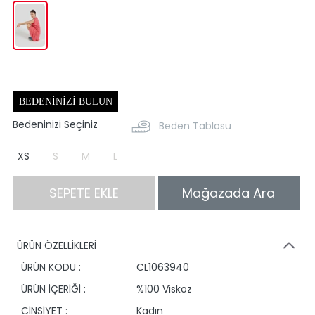
BEDENINIZI BULUN
Bedeninizi Seçiniz
Beden Tablosu
XS
S
M
L
SEPETE EKLE
Mağazada Ara
ÜRÜN ÖZELLİKLERİ
ÜRÜN KODU :
CL1063940
ÜRÜN İÇERİĞİ :
%100 Viskoz
CİNSİYET :
Kadın