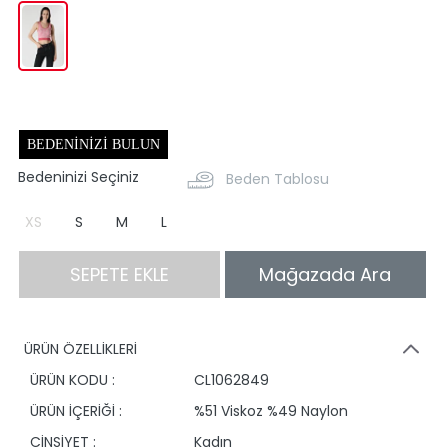
BEDENINIZI BULUN
Bedeninizi Seçiniz
Beden Tablosu
XS
S
M
L
SEPETE EKLE
Mağazada Ara
ÜRÜN ÖZELLİKLERİ
ÜRÜN KODU :
CL1062849
ÜRÜN İÇERİĞİ :
%51 Viskoz %49 Naylon
CİNSİYET :
Kadın