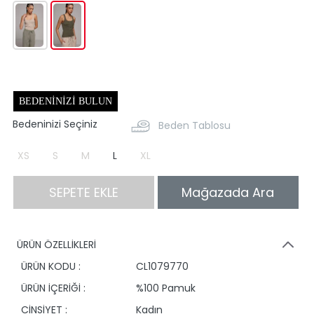
BEDENINIZI BULUN
Bedeninizi Seçiniz
Beden Tablosu
XS
S
M
L
XL
SEPETE EKLE
Mağazada Ara
ÜRÜN ÖZELLİKLERİ
ÜRÜN KODU :
CL1079770
ÜRÜN İÇERİĞİ :
%100 Pamuk
CİNSİYET :
Kadın