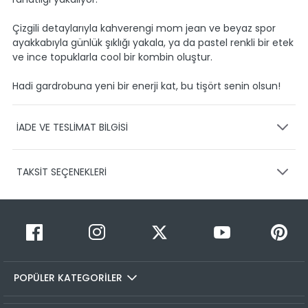
Çizgili detaylarıyla kahverengi mom jean ve beyaz spor
ayakkabıyla günlük şıklığı yakala, ya da pastel renkli bir etek
ve ince topuklarla cool bir kombin oluştur.
Hadi gardrobuna yeni bir enerji kat, bu tişört senin olsun!
İADE VE TESLİMAT BİLGİSİ
KARGO VE TESLİMAT
TAKSİT SEÇENEKLERİ
Ürünlerinizin gönderimini anlaşmalı olduğumuz PTT,
HEPSİJET ve BOVO firmaları ile yapmaktayız.
Siparişleriniz
1-3 iş günü içerisinde kargoya teslim edilir.
Taksit Sayısı
Taksit Miktarı
Taksitli Tutar
Siparişimin kargo takibini nasıl yapabilirim?
Toplam
1
349,99 TL
Üye girişi yaptıktan sonra, sitemizde yer alan
349,99 TL
Hesabım/Siparişlerim paneli üzerinden ilgili siparişinize ait
POPÜLER KATEGORİLER
2
349,99 TL
175,00 TL
tüm gönderim detaylarını görüntüleyebilir ve sayfa
üzerinde bulunan kargo takip linkine tıklamanızla birlikte
3
349,99 TL
116,66 TL