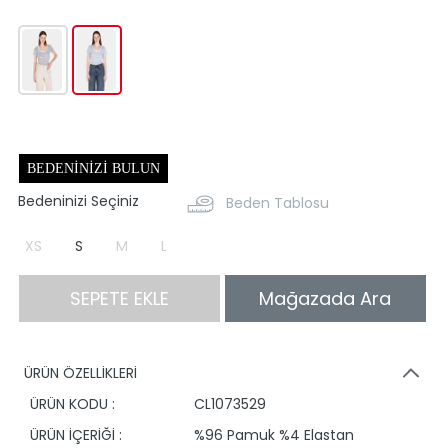
BEDENINIZI BULUN
Bedeninizi Seçiniz
Beden Tablosu
XS
S
M
L
SEPETE EKLE
Mağazada Ara
ÜRÜN ÖZELLİKLERİ
ÜRÜN KODU :
CL1073529
ÜRÜN İÇERİĞİ :
%96 Pamuk %4 Elastan