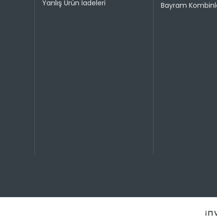
Yanlış Ürün İadeleri
Bayram Kombinle
Taksit 
1
2
Taksit 
1
2
3
4