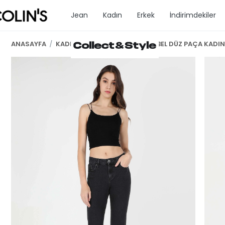
Jean
Kadın
Erkek
İndirimdekiler
ANASAYFA
/
KADIN GİYİM
/
SLİM FİT ORTA BEL DÜZ PAÇA KADI