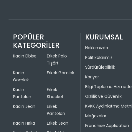
POPÜLER
KURUMSAL
KATEGORİLER
Hakkımızda
Kadın Elbise
Erkek Polo
Politikalarımız
Tişört
Sürdürülebilirlik
Kadın
Erkek Gömlek
Kariyer
Gömlek
Bilgi Toplumu Hizmetle
Kadın
Erkek
Gizlilik ve Güvenlik
Pantolon
Shacket
KVKK Aydınlatma Metn
Kadın Jean
Erkek
Pantolon
Mağazalar
Kadın Hırka
Erkek Jean
Franchise Application