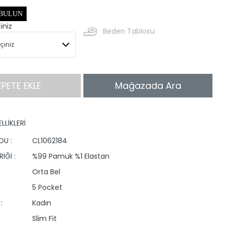
 BULUN
iniz
Beden Tablosu
EPETE EKLE
Mağazada Ara
LLİKLERİ
DU :
CL1062184
İĞİ :
%99 Pamuk %1 Elastan
Orta Bel
5 Pocket
:
Kadın
Slim Fit