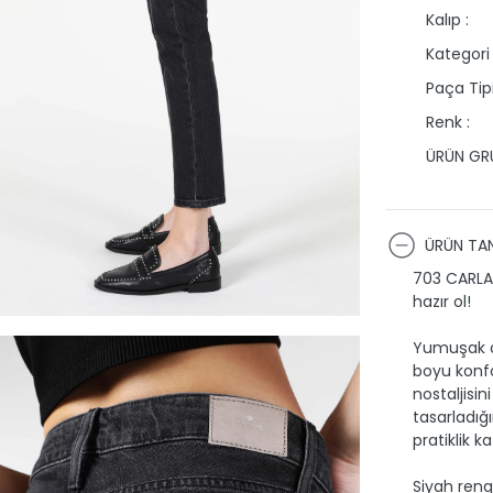
Kalıp :
Kategori 
Paça Tipi
Renk :
ÜRÜN GRU
ÜRÜN TAN
703 CARLA 
hazır ol!
Yumuşak do
boyu konfo
nostaljisin
tasarladığ
pratiklik ka
Siyah rengi