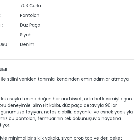
703 Carla
:
Pantolon
 :
Düz Paça
Siyah
BU :
Denim
IMI
ile stilini yeniden tanımla, kendinden emin adımlar atmaya
kusuyla tenine değen her anı hisset, orta bel kesimiyle gün
ru deneyimle. Slim Fit kalıbı, düz paça detayıyla 90’lar
i günümüze taşıyan, nefes alabilir, dayanıklı ve esnek yapısıyla
ımız bu pantolon, fermuarının tek dokunuşuyla hayatına
tıyor.
yle minimal bir şıklık yakala, siyah crop top ve deri ceket