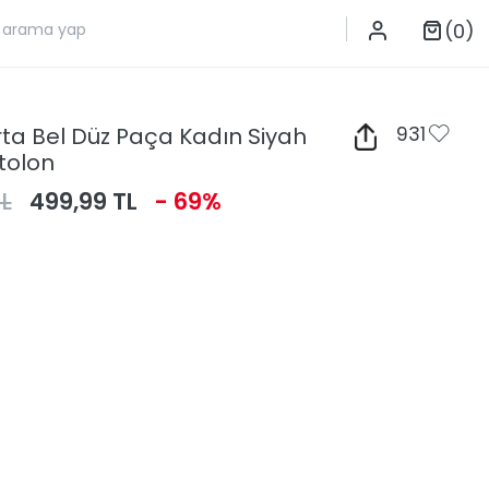
(0)
Orta Bel Düz Paça Kadın Siyah
931
tolon
L
499,99 TL
- 69%