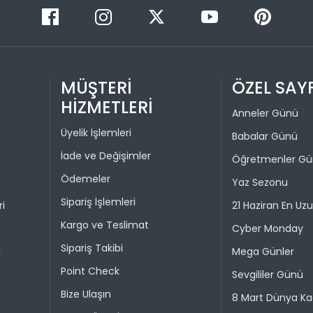
İade pro
Taksit 
Colin's On
kullanılma
1
30 gün içer
MÜŞTERİ
ÖZEL SAY
iade kaps
2
HİZMETLERİ
Anneler Günü
Değişim ya
Üyelik İşlemleri
Babalar Günü
bedeniyle v
İade ve Değişimler
Öğretmenler G
Taksit 
İade işlem
Ödemeler
Yaz Sezonu
1
“Hesabım” 
Sipariş İşlemleri
ri
21 Haziran En Uz
istediğini
2
Kargo ve Teslimat
Daha sonra
Cyber Monday
3
ederek iad
Sipariş Takibi
i
Mega Günler
4
İade işlemi
Point Check
Sevgililer Günü
uygun olu
Bize Ulaşın
8 Mart Dünya Ka
durumunda 