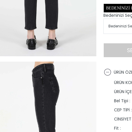
BEDENINIZI
Bedeninizi Seç
S
ÜRÜN ÖZE
ÜRÜN KO
ÜRÜN İÇER
Bel Tipi :
CEP TİPİ :
CİNSİYET 
Fit :