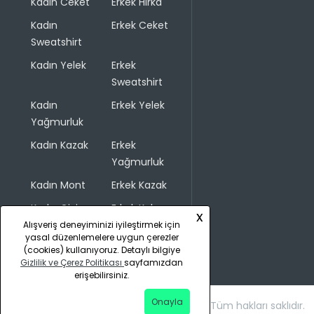
Kadın Ceket
Erkek Hırka
Kadın
Erkek Ceket
Sweatshirt
Kadın Yelek
Erkek
Sweatshirt
Kadın
Erkek Yelek
Yağmurluk
Kadın Kazak
Erkek
Yağmurluk
Kadın Mont
Erkek Kazak
Kadın Giyim
Erkek Kaban
x
Alışveriş deneyiminizi iyileştirmek için
yasal düzenlemelere uygun çerezler
(cookies) kullanıyoruz. Detaylı bilgiye
Gizlilik ve Çerez Politikası
sayfamızdan
erişebilirsiniz.
Onayla
Copyright © 2026 COLINS. Tüm hakları saklıdır.