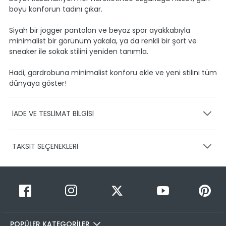
boyu konforun tadını çıkar.
Siyah bir jogger pantolon ve beyaz spor ayakkabıyla
minimalist bir görünüm yakala, ya da renkli bir şort ve
sneaker ile sokak stilini yeniden tanımla.
Hadi, gardrobuna minimalist konforu ekle ve yeni stilini tüm
dünyaya göster!
İADE VE TESLİMAT BİLGİSİ
KARGO VE TESLİMAT
TAKSİT SEÇENEKLERİ
Ürünlerinizin gönderimini anlaşmalı olduğumuz PTT,
HEPSİJET ve BOVO firmaları ile yapmaktayız.
Siparişleriniz
1-3 iş günü içerisinde kargoya teslim edilir.
Taksit Sayısı
Taksit Miktarı
Taksitli Tutar
Siparişimin kargo takibini nasıl yapabilirim?
Toplam
1
149,99 TL
Üye girişi yaptıktan sonra, sitemizde yer alan
149,99 TL
Hesabım/Siparişlerim paneli üzerinden ilgili siparişinize ait
POPÜLER KATEGORİLER
2
149,99 TL