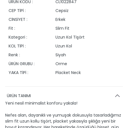
ÜRÜN KODU :
CL1022847
CEP TİPİ :
Cepsiz
CİNSİYET :
Erkek
Fit :
Slim Fit
Kategori :
Uzun Kol Tişört
KOL TİPİ :
Uzun Kol
Renk :
Siyah
ÜRÜN GRUBU :
Orme
YAKA TİPİ :
Placket Neck
ÜRÜN TANIMI
Yeni nesil minimalist konforu yakala!
Nefes alan, dayanıklı ve yumuşak dokusuyla tasarladığımız
slim fit uzun kollu tişört, placket yakasıyla şıklığa yeni bir
boyut kazandırıyor. Her hareketinde özgürlüğü hisset, gün