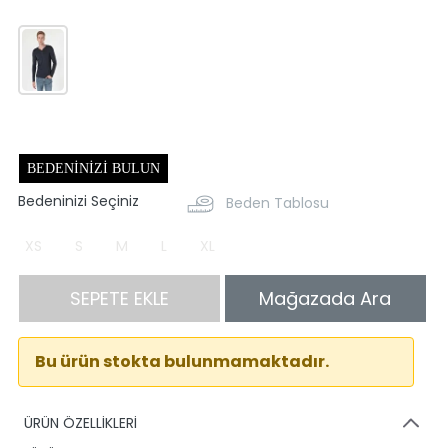
BEDENINIZI BULUN
Bedeninizi Seçiniz
Beden Tablosu
XS
S
M
L
XL
SEPETE EKLE
Mağazada Ara
Bu ürün stokta bulunmamaktadır.
ÜRÜN ÖZELLİKLERİ