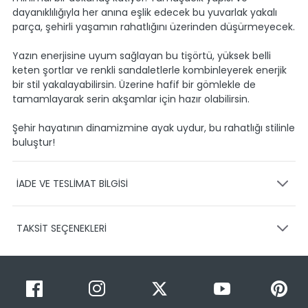
dayanıklılığıyla her anına eşlik edecek bu yuvarlak yakalı
parça, şehirli yaşamın rahatlığını üzerinden düşürmeyecek.
Yazın enerjisine uyum sağlayan bu tişörtü, yüksek belli
keten şortlar ve renkli sandaletlerle kombinleyerek enerjik
bir stil yakalayabilirsin. Üzerine hafif bir gömlekle de
tamamlayarak serin akşamlar için hazır olabilirsin.
Şehir hayatının dinamizmine ayak uydur, bu rahatlığı stilinle
buluştur!
İADE VE TESLİMAT BİLGİSİ
KARGO VE TESLİMAT
TAKSİT SEÇENEKLERİ
Ürünlerinizin gönderimini anlaşmalı olduğumuz PTT,
HEPSİJET ve BOVO firmaları ile yapmaktayız.
Siparişleriniz
1-3 iş günü içerisinde kargoya teslim edilir.
Taksit Sayısı
Taksit Miktarı
Taksitli Tutar
Siparişimin kargo takibini nasıl yapabilirim?
Toplam