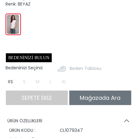
Renk:
BEYAZ
BEDENINIZI BULUN
Bedeninizi Seçiniz
Beden Tablosu
XS
S
M
L
XL
SEPETE EKLE
Mağazada Ara
ÜRÜN ÖZELLİKLERİ
ÜRÜN KODU :
CL1079347