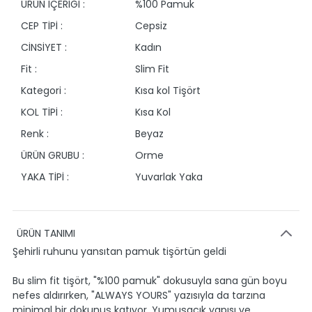
ÜRÜN İÇERİĞİ :
%100 Pamuk
CEP TİPİ :
Cepsiz
CİNSİYET :
Kadın
Fit :
Slim Fit
Kategori :
Kısa kol Tişört
KOL TİPİ :
Kısa Kol
Renk :
Beyaz
ÜRÜN GRUBU :
Orme
YAKA TİPİ :
Yuvarlak Yaka
ÜRÜN TANIMI
Şehirli ruhunu yansıtan pamuk tişörtün geldi
Bu slim fit tişört, "%100 pamuk" dokusuyla sana gün boyu
nefes aldırırken, "ALWAYS YOURS" yazısıyla da tarzına
minimal bir dokunuş katıyor. Yumuşacık yapısı ve